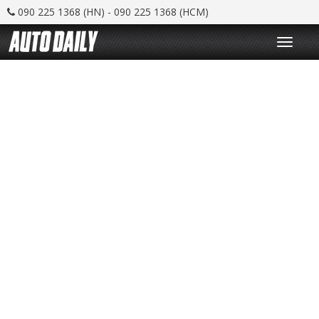
090 225 1368 (HN) - 090 225 1368 (HCM)
T
o
g
g
l
e
n
a
v
i
g
a
t
i
o
n