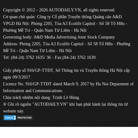
Copyright © 2012 - 2026 AUTODAILY.VN, all rights reserved.
Cơ quan chủ quản: Công ty Cổ phần Truyền thông Quảng cáo A&D.
VPGD Hà Nội: Phòng 2205, Tòa A3 Ecolife Capitol - Số 58 Tố Hữu -
Phường Mễ Trì - Quận Nam Từ Liêm - Hà Nội
Governing body: A&D Media Advertising Joint Stock Company
Address: Phòng 2205, Tòa A3 Ecolife Capitol - Số 58 Tố Hữu - Phường
Mễ Trì - Quận Nam Từ Liêm - Hà Nội
Tel: (84-24) 3762 1635/ 36 - Fax:(84-24) 3762 1639.
Giấy phép số 916/GP-TTĐT, Sở Thông tin và Truyền thông Hà Nội cấp
ngày 09/3/2017.
Licence No. 916/GP-TTĐT dated March 9, 2017 by Ha Noi Deparment of
Information and Communications.
Chịu trách nhiệm nội dung: Trịnh Lê Hùng.
® Ghi rõ nguồn "AUTODAILY.VN" khi bạn phát hành lại thông tin từ
website này.