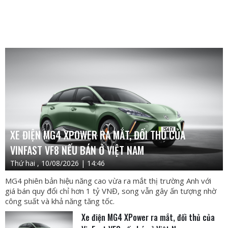
XE ĐIỆN MG4 XPOWER RA MẮT, ĐỐI THỦ CỦA
VINFAST VF8 NẾU BÁN Ở VIỆT NAM
Thứ hai , 10/08/2026 | 14:46
MG4 phiên bản hiệu năng cao vừa ra mắt thị trường Anh với
giá bán quy đổi chỉ hơn 1 tỷ VNĐ, song vẫn gây ấn tượng nhờ
công suất và khả năng tăng tốc.
Xe điện MG4 XPower ra mắt, đối thủ của