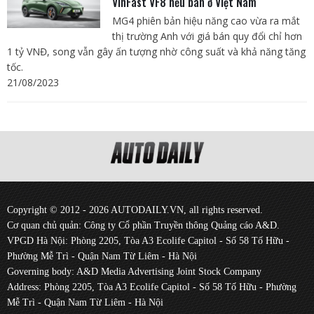
VinFast VF8 nếu bán ở Việt Nam
MG4 phiên bản hiệu năng cao vừa ra mắt
thị trường Anh với giá bán quy đổi chỉ hơn
1 tỷ VNĐ, song vẫn gây ấn tượng nhờ công suất và khả năng tăng
tốc.
21/08/2023
Copyright © 2012 - 2026 AUTODAILY.VN, all rights reserved.
Cơ quan chủ quản: Công ty Cổ phần Truyền thông Quảng cáo A&D.
VPGD Hà Nội: Phòng 2205, Tòa A3 Ecolife Capitol - Số 58 Tố Hữu -
Phường Mễ Trì - Quận Nam Từ Liêm - Hà Nội
Governing body: A&D Media Advertising Joint Stock Company
Address: Phòng 2205, Tòa A3 Ecolife Capitol - Số 58 Tố Hữu - Phường
Mễ Trì - Quận Nam Từ Liêm - Hà Nội