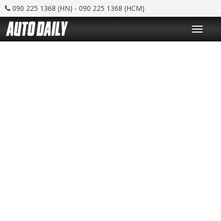
090 225 1368 (HN) - 090 225 1368 (HCM)
T
o
g
g
l
e
n
a
v
i
g
a
t
i
o
n