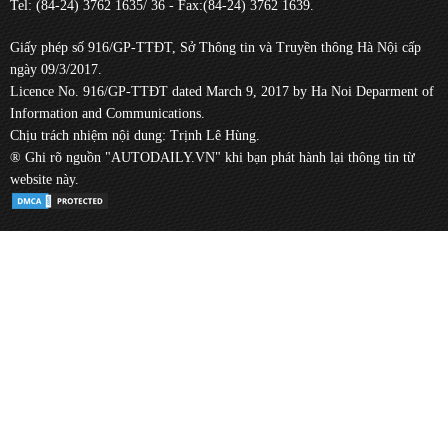
Tel: (84-24) 3762 1635/ 36 - Fax:(84-24) 3762 1639.
Giấy phép số 916/GP-TTĐT, Sở Thông tin và Truyền thông Hà Nội cấp
ngày 09/3/2017.
Licence No. 916/GP-TTĐT dated March 9, 2017 by Ha Noi Deparment of
Information and Communications.
Chịu trách nhiệm nội dung: Trịnh Lê Hùng.
® Ghi rõ nguồn "AUTODAILY.VN" khi bạn phát hành lại thông tin từ
website này.