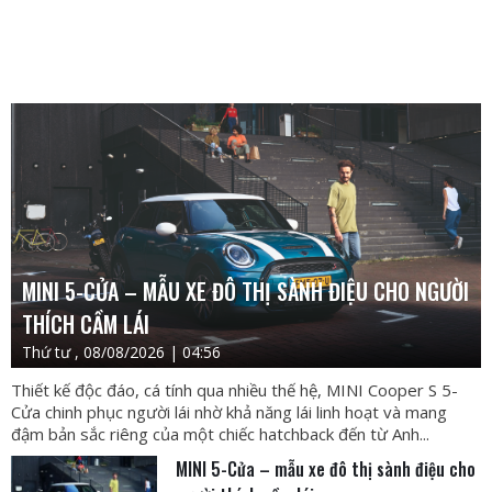
MINI 5-CỬA – MẪU XE ĐÔ THỊ SÀNH ĐIỆU CHO NGƯỜI
THÍCH CẦM LÁI
Thứ tư , 08/08/2026 | 04:56
Thiết kế độc đáo, cá tính qua nhiều thế hệ, MINI Cooper S 5-
Cửa chinh phục người lái nhờ khả năng lái linh hoạt và mang
đậm bản sắc riêng của một chiếc hatchback đến từ Anh...
MINI 5-Cửa – mẫu xe đô thị sành điệu cho