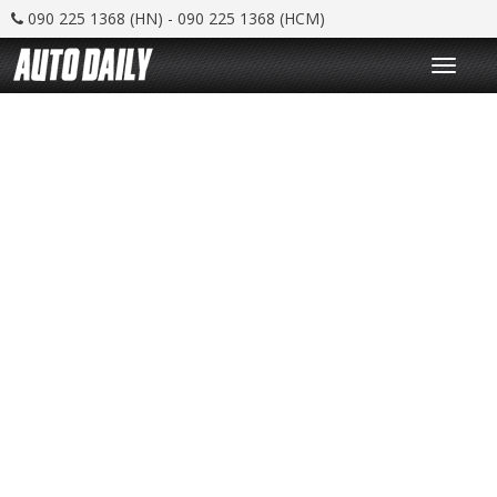
090 225 1368 (HN) - 090 225 1368 (HCM)
T
o
g
g
l
e
n
a
v
i
g
a
t
i
o
n