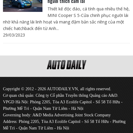
người thích cầm lái
Thiết kế độc đáo, cá tính qua nhiều thế hệ,
MINI Cooper S 5-Cửa chinh phục người lái
nhờ khả năng lái linh hoạt và mang đậm bản sắc riêng của một
chiếc hatchback đến từ Anh...
29/03/2023
Copyright © 2012 - 2026 AUTODAILY.VN, all rights reserved.
Cơ quan chủ quản: Công ty Cổ phần Truyền thông Quảng cáo A&D.
VPGD Hà Nội: Phòng 2205, Tòa A3 Ecolife Capitol - Số 58 Tố Hữu -
Phường Mễ Trì - Quận Nam Từ Liêm - Hà Nội
Governing body: A&D Media Advertising Joint Stock Company
Address: Phòng 2205, Tòa A3 Ecolife Capitol - Số 58 Tố Hữu - Phường
Mễ Trì - Quận Nam Từ Liêm - Hà Nội