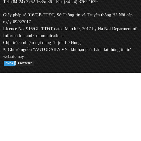
Tel: (84-24) 3762 1635/ 36 - Fax:(84-24) 3762 1639.
Giấy phép số 916/GP-TTĐT, Sở Thông tin và Truyền thông Hà Nội cấp
ngày 09/3/2017.
Licence No. 916/GP-TTĐT dated March 9, 2017 by Ha Noi Deparment of
Information and Communications.
Chịu trách nhiệm nội dung: Trịnh Lê Hùng.
® Ghi rõ nguồn "AUTODAILY.VN" khi bạn phát hành lại thông tin từ
website này.