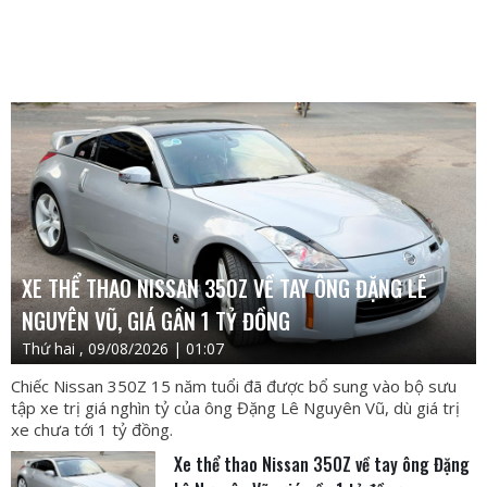
XE THỂ THAO NISSAN 350Z VỀ TAY ÔNG ĐẶNG LÊ
NGUYÊN VŨ, GIÁ GẦN 1 TỶ ĐỒNG
Thứ hai , 09/08/2026 | 01:07
Chiếc Nissan 350Z 15 năm tuổi đã được bổ sung vào bộ sưu
tập xe trị giá nghìn tỷ của ông Đặng Lê Nguyên Vũ, dù giá trị
xe chưa tới 1 tỷ đồng.
Xe thể thao Nissan 350Z về tay ông Đặng