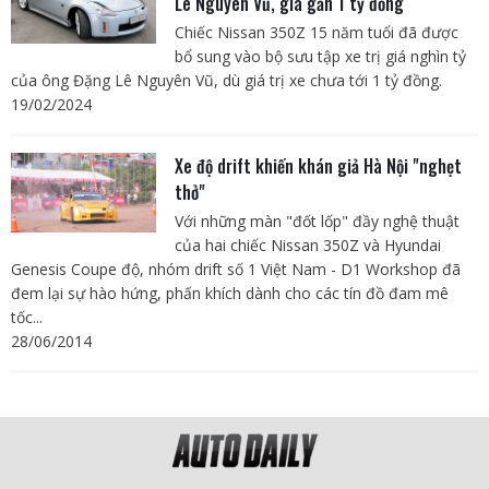
Lê Nguyên Vũ, giá gần 1 tỷ đồng
Chiếc Nissan 350Z 15 năm tuổi đã được
bổ sung vào bộ sưu tập xe trị giá nghìn tỷ
của ông Đặng Lê Nguyên Vũ, dù giá trị xe chưa tới 1 tỷ đồng.
19/02/2024
Xe độ drift khiến khán giả Hà Nội "nghẹt
thở"
Với những màn "đốt lốp" đầy nghệ thuật
của hai chiếc Nissan 350Z và Hyundai
Genesis Coupe độ, nhóm drift số 1 Việt Nam - D1 Workshop đã
đem lại sự hào hứng, phấn khích dành cho các tín đồ đam mê
tốc...
28/06/2014