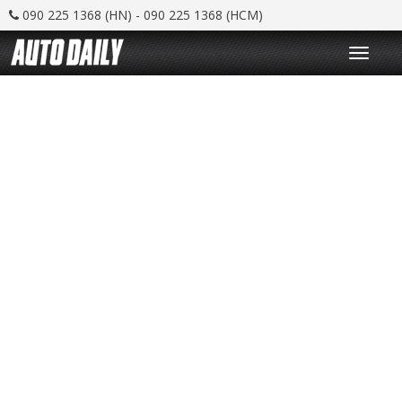
090 225 1368 (HN) - 090 225 1368 (HCM)
T
o
g
g
l
e
n
a
v
i
g
a
t
i
o
n