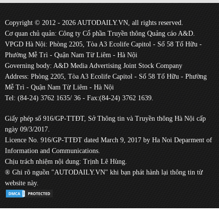
Copyright © 2012 - 2026 AUTODAILY.VN, all rights reserved.
Cơ quan chủ quản: Công ty Cổ phần Truyền thông Quảng cáo A&D.
VPGD Hà Nội: Phòng 2205, Tòa A3 Ecolife Capitol - Số 58 Tố Hữu -
Phường Mễ Trì - Quận Nam Từ Liêm - Hà Nội
Governing body: A&D Media Advertising Joint Stock Company
Address: Phòng 2205, Tòa A3 Ecolife Capitol - Số 58 Tố Hữu - Phường
Mễ Trì - Quận Nam Từ Liêm - Hà Nội
Tel: (84-24) 3762 1635/ 36 - Fax:(84-24) 3762 1639.
Giấy phép số 916/GP-TTĐT, Sở Thông tin và Truyền thông Hà Nội cấp
ngày 09/3/2017.
Licence No. 916/GP-TTĐT dated March 9, 2017 by Ha Noi Deparment of
Information and Communications.
Chịu trách nhiệm nội dung: Trịnh Lê Hùng.
® Ghi rõ nguồn "AUTODAILY.VN" khi bạn phát hành lại thông tin từ
website này.