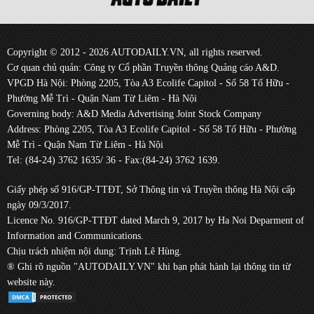
Copyright © 2012 - 2026 AUTODAILY.VN, all rights reserved.
Cơ quan chủ quản: Công ty Cổ phần Truyền thông Quảng cáo A&D.
VPGD Hà Nội: Phòng 2205, Tòa A3 Ecolife Capitol - Số 58 Tố Hữu -
Phường Mễ Trì - Quận Nam Từ Liêm - Hà Nội
Governing body: A&D Media Advertising Joint Stock Company
Address: Phòng 2205, Tòa A3 Ecolife Capitol - Số 58 Tố Hữu - Phường
Mễ Trì - Quận Nam Từ Liêm - Hà Nội
Tel: (84-24) 3762 1635/ 36 - Fax:(84-24) 3762 1639.
Giấy phép số 916/GP-TTĐT, Sở Thông tin và Truyền thông Hà Nội cấp
ngày 09/3/2017.
Licence No. 916/GP-TTĐT dated March 9, 2017 by Ha Noi Deparment of
Information and Communications.
Chịu trách nhiệm nội dung: Trịnh Lê Hùng.
® Ghi rõ nguồn "AUTODAILY.VN" khi bạn phát hành lại thông tin từ
website này.