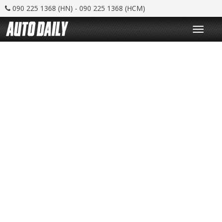
090 225 1368 (HN) - 090 225 1368 (HCM)
T
o
g
g
l
e
n
a
v
i
g
a
t
i
o
n