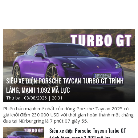
SIÊU XE ĐIỆN PORSCHE TAYCAN TURBO GT TRÌNH
LÀNG, MẠNH 1.092 MÃ LỰC
Thứ ba , 08/08/2026 | 20:31
Phiên bản mạnh mẽ nhất của dòng Porsche Taycan 2025 có
giá khởi điểm 230.000 USD với thời gian hoàn thành một chặng
đua tại Nürburgring là 7 phút 07 giây 55.
Siêu xe điện Porsche Taycan Turbo GT