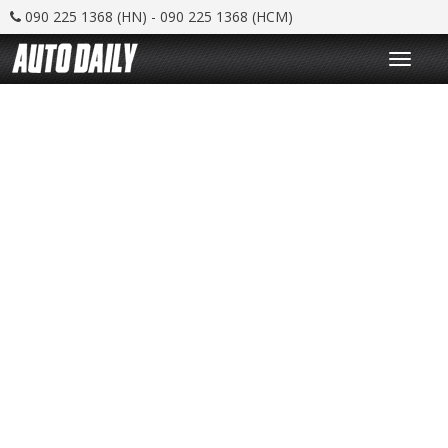
090 225 1368 (HN) - 090 225 1368 (HCM)
T
o
g
g
l
e
n
a
v
i
g
a
t
i
o
n