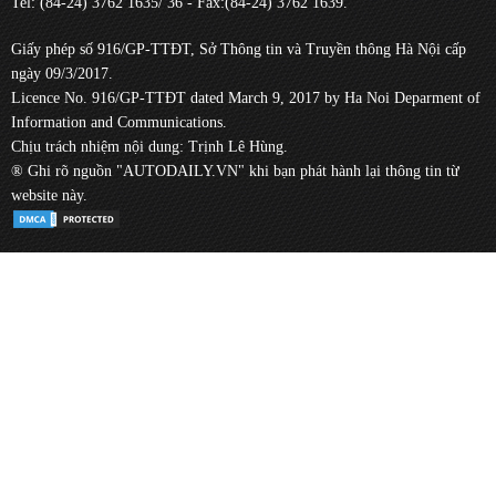
Tel: (84-24) 3762 1635/ 36 - Fax:(84-24) 3762 1639.
Giấy phép số 916/GP-TTĐT, Sở Thông tin và Truyền thông Hà Nội cấp
ngày 09/3/2017.
Licence No. 916/GP-TTĐT dated March 9, 2017 by Ha Noi Deparment of
Information and Communications.
Chịu trách nhiệm nội dung: Trịnh Lê Hùng.
® Ghi rõ nguồn "AUTODAILY.VN" khi bạn phát hành lại thông tin từ
website này.