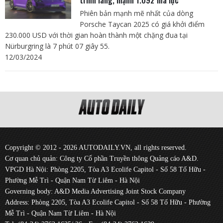
trình làng, mạnh 1.092 mã lực
Phiên bản mạnh mẽ nhất của dòng
Porsche Taycan 2025 có giá khởi điểm
230.000 USD với thời gian hoàn thành một chặng đua tại
Nürburgring là 7 phút 07 giây 55.
12/03/2024
Copyright © 2012 - 2026 AUTODAILY.VN, all rights reserved.
Cơ quan chủ quản: Công ty Cổ phần Truyền thông Quảng cáo A&D.
VPGD Hà Nội: Phòng 2205, Tòa A3 Ecolife Capitol - Số 58 Tố Hữu -
Phường Mễ Trì - Quận Nam Từ Liêm - Hà Nội
Governing body: A&D Media Advertising Joint Stock Company
Address: Phòng 2205, Tòa A3 Ecolife Capitol - Số 58 Tố Hữu - Phường
Mễ Trì - Quận Nam Từ Liêm - Hà Nội