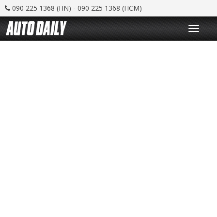
090 225 1368 (HN) - 090 225 1368 (HCM)
T
o
g
g
l
e
n
a
v
i
g
a
t
i
o
n