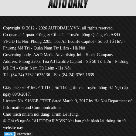
Copyright © 2012 - 2026 AUTODAILY.VN, all rights reserved.
Cơ quan chủ quản: Công ty Cổ phần Truyền thông Quảng cáo A&D.
VPGD Hà Nội: Phòng 2205, Tòa A3 Ecolife Capitol - Số 58 Tố Hữu -
Phường Mễ Trì - Quận Nam Từ Liêm - Hà Nội
Governing body: A&D Media Advertising Joint Stock Company
Address: Phòng 2205, Tòa A3 Ecolife Capitol - Số 58 Tố Hữu - Phường
Mễ Trì - Quận Nam Từ Liêm - Hà Nội
Tel: (84-24) 3762 1635/ 36 - Fax:(84-24) 3762 1639.
Giấy phép số 916/GP-TTĐT, Sở Thông tin và Truyền thông Hà Nội cấp
ngày 09/3/2017.
Licence No. 916/GP-TTĐT dated March 9, 2017 by Ha Noi Deparment of
Information and Communications.
Chịu trách nhiệm nội dung: Trịnh Lê Hùng.
® Ghi rõ nguồn "AUTODAILY.VN" khi bạn phát hành lại thông tin từ
website này.