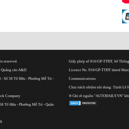
s reserved.
Giấy phép số 916/GP-TTĐT, Sở Thông 
g Quảng cáo A&D.
Licence No. 916/GP-TTĐT dated March
 - Số 58 Tố Hữu - Phường Mễ Trì -
Communications.
Chịu trách nhiệm nội dung: Trịnh Lê 
tock Company
® Ghi rõ nguồn "AUTODAILY.VN" khi bạ
 58 Tố Hữu - Phường Mễ Trì - Quận
9.