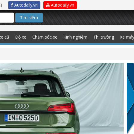
)
Autodaily.vn
Autodaily.vn
Tìm kiếm
xe cũ
Độ xe
Chăm sóc xe
Kinh nghiệm
Thị trường
Xe má