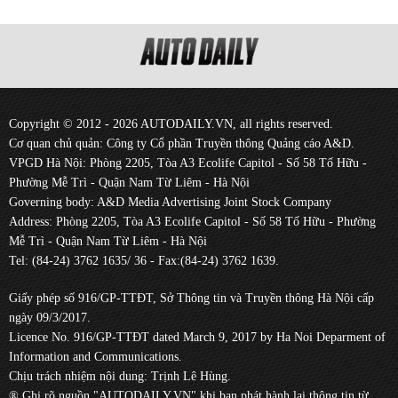
Copyright © 2012 - 2026 AUTODAILY.VN, all rights reserved.
Cơ quan chủ quản: Công ty Cổ phần Truyền thông Quảng cáo A&D.
VPGD Hà Nội: Phòng 2205, Tòa A3 Ecolife Capitol - Số 58 Tố Hữu -
Phường Mễ Trì - Quận Nam Từ Liêm - Hà Nội
Governing body: A&D Media Advertising Joint Stock Company
Address: Phòng 2205, Tòa A3 Ecolife Capitol - Số 58 Tố Hữu - Phường
Mễ Trì - Quận Nam Từ Liêm - Hà Nội
Tel: (84-24) 3762 1635/ 36 - Fax:(84-24) 3762 1639.
Giấy phép số 916/GP-TTĐT, Sở Thông tin và Truyền thông Hà Nội cấp
ngày 09/3/2017.
Licence No. 916/GP-TTĐT dated March 9, 2017 by Ha Noi Deparment of
Information and Communications.
Chịu trách nhiệm nội dung: Trịnh Lê Hùng.
® Ghi rõ nguồn "AUTODAILY.VN" khi bạn phát hành lại thông tin từ