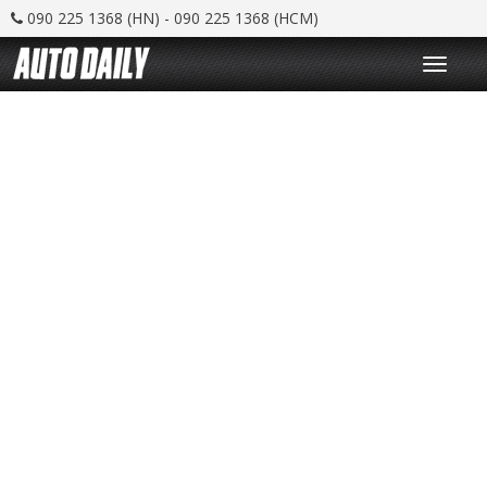
090 225 1368 (HN) - 090 225 1368 (HCM)
T
o
g
g
l
e
n
a
v
i
g
a
t
i
o
n