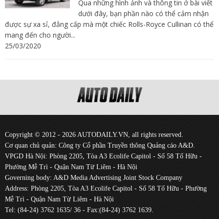
Qua những hình ảnh và thông tin ở bài viết
dưới đây, bạn phần nào có thể cảm nhận
được sự xa sỉ, đẳng cấp mà một chiếc Rolls-Royce Cullinan có thể
mang đến cho người...
25/03/2020
Copyright © 2012 - 2026 AUTODAILY.VN, all rights reserved.
Cơ quan chủ quản: Công ty Cổ phần Truyền thông Quảng cáo A&D.
VPGD Hà Nội: Phòng 2205, Tòa A3 Ecolife Capitol - Số 58 Tố Hữu -
Phường Mễ Trì - Quận Nam Từ Liêm - Hà Nội
Governing body: A&D Media Advertising Joint Stock Company
Address: Phòng 2205, Tòa A3 Ecolife Capitol - Số 58 Tố Hữu - Phường
Mễ Trì - Quận Nam Từ Liêm - Hà Nội
Tel: (84-24) 3762 1635/ 36 - Fax:(84-24) 3762 1639.