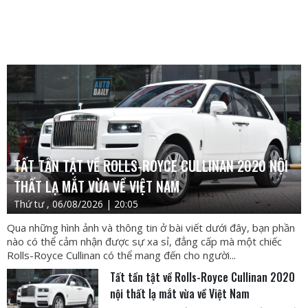
TẤT TẦN TẬT VỀ ROLLS-ROYCE CULLINAN 2020 NỘI
THẤT LẠ MẮT VỪA VỀ VIỆT NAM
Thứ tư , 06/08/2026 | 20:05
Qua những hình ảnh và thông tin ở bài viết dưới đây, bạn phần
nào có thể cảm nhận được sự xa sỉ, đẳng cấp mà một chiếc
Rolls-Royce Cullinan có thể mang đến cho người...
Tất tần tật về Rolls-Royce Cullinan 2020
nội thất lạ mắt vừa về Việt Nam