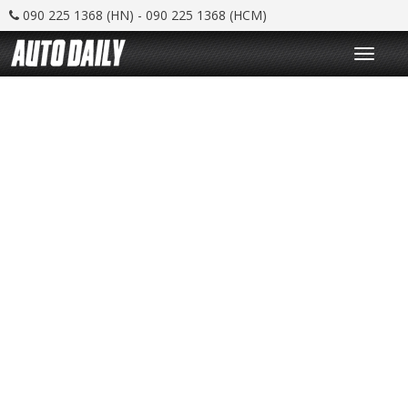
090 225 1368 (HN) - 090 225 1368 (HCM)
T
o
g
g
l
e
n
a
v
i
g
a
t
i
o
n