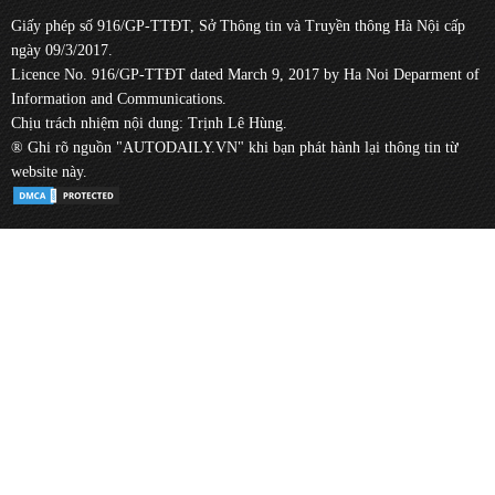
Giấy phép số 916/GP-TTĐT, Sở Thông tin và Truyền thông Hà Nội cấp
ngày 09/3/2017.
Licence No. 916/GP-TTĐT dated March 9, 2017 by Ha Noi Deparment of
Information and Communications.
Chịu trách nhiệm nội dung: Trịnh Lê Hùng.
® Ghi rõ nguồn "AUTODAILY.VN" khi bạn phát hành lại thông tin từ
website này.