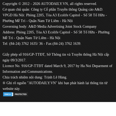
Copyright © 2012 - 2026 AUTODAILY.VN, all rights reserved.
Cơ quan chủ quản: Công ty Cổ phần Truyền thông Quảng cáo A&D.
VPGD Hà Nội: Phòng 2205, Tòa A3 Ecolife Capitol - Số 58 Tố Hữu -
Phường Mễ Trì - Quận Nam Từ Liêm - Hà Nội
Governing body: A&D Media Advertising Joint Stock Company
Address: Phòng 2205, Tòa A3 Ecolife Capitol - Số 58 Tố Hữu - Phường
Mễ Trì - Quận Nam Từ Liêm - Hà Nội
Tel: (84-24) 3762 1635/ 36 - Fax:(84-24) 3762 1639.
Giấy phép số 916/GP-TTĐT, Sở Thông tin và Truyền thông Hà Nội cấp
ngày 09/3/2017.
Licence No. 916/GP-TTĐT dated March 9, 2017 by Ha Noi Deparment of
Information and Communications.
Chịu trách nhiệm nội dung: Trịnh Lê Hùng.
® Ghi rõ nguồn "AUTODAILY.VN" khi bạn phát hành lại thông tin từ
website này.