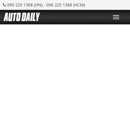
090 225 1368 (HN) - 090 225 1368 (HCM)
T
o
g
g
l
e
n
a
v
i
g
a
t
i
o
n