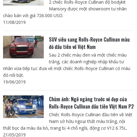
2 chiếc Rolls-Royce Cullinan độ bodykit
Mansory được một showroom tư nhân
chào bán với giá 726.000 USD.
11/08/2019
SUV siêu sang Rolls-Royce Cullinan màu
đỏ đầu tiên về Việt Nam
Sau 2 chiếc màu đen và một chiếc màu
trắng, các doanh nghiệp nhập khẩu tư
nhân vừa tiếp tục đưa về một chiếc Rolls-Royce Cullinan có màu
đỏ nổi bật.
19/06/2019
Chùm ảnh: Ngỡ ngàng trước vẻ đẹp của
Rolls-Royce Cullinan đầu tiên VIệt Nam P2
Chiếc Rolls-Royce Cullinan đầu tiên về Việt
Nam sở hữu ngoại thất màu trắng, nội
thất bọc da màu da bò, trang bị 4 chỗ ngồi, động cơ V12 6.75L.
21/05/2019