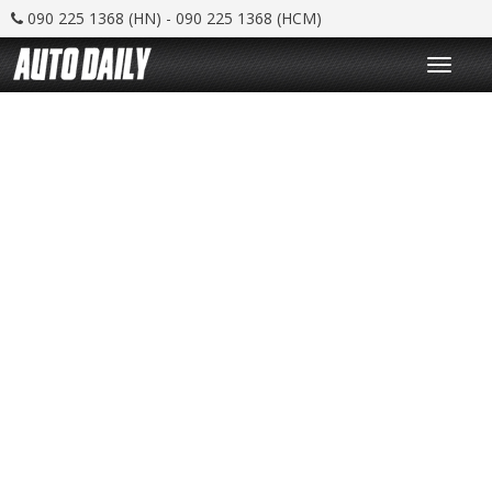
090 225 1368 (HN) - 090 225 1368 (HCM)
T
o
g
g
l
e
n
a
v
i
g
a
t
i
o
n