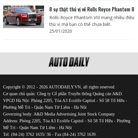
8 sự thật thú vị về Rolls Royce Phantom 8
Rolls-Royce Phantom VIII mang nhiều điều
thú vị mà bạn có thể chưa biết.
25/01/2020
Copyright © 2012 - 2026 AUTODAILY.VN, all rights reserved.
Cơ quan chủ quản: Công ty Cổ phần Truyền thông Quảng cáo A&D.
VPGD Hà Nội: Phòng 2205, Tòa A3 Ecolife Capitol - Số 58 Tố Hữu -
Phường Mễ Trì - Quận Nam Từ Liêm - Hà Nội
Governing body: A&D Media Advertising Joint Stock Company
Address: Phòng 2205, Tòa A3 Ecolife Capitol - Số 58 Tố Hữu - Phường
Mễ Trì - Quận Nam Từ Liêm - Hà Nội
Tel: (84-24) 3762 1635/ 36 - Fax:(84-24) 3762 1639.