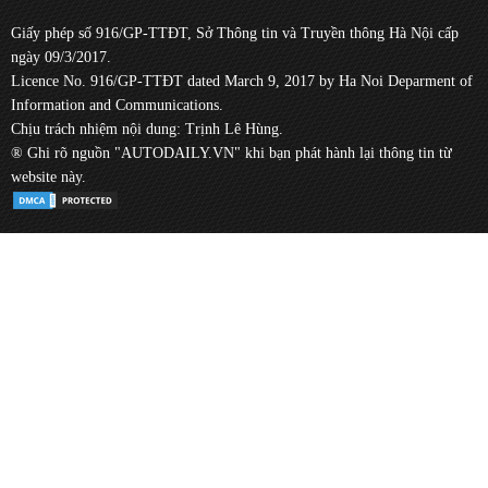
Giấy phép số 916/GP-TTĐT, Sở Thông tin và Truyền thông Hà Nội cấp
ngày 09/3/2017.
Licence No. 916/GP-TTĐT dated March 9, 2017 by Ha Noi Deparment of
Information and Communications.
Chịu trách nhiệm nội dung: Trịnh Lê Hùng.
® Ghi rõ nguồn "AUTODAILY.VN" khi bạn phát hành lại thông tin từ
website này.