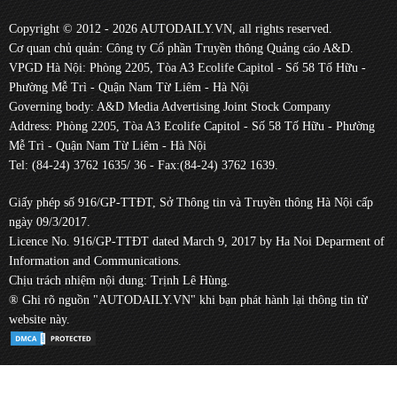
Copyright © 2012 - 2026 AUTODAILY.VN, all rights reserved.
Cơ quan chủ quản: Công ty Cổ phần Truyền thông Quảng cáo A&D.
VPGD Hà Nội: Phòng 2205, Tòa A3 Ecolife Capitol - Số 58 Tố Hữu -
Phường Mễ Trì - Quận Nam Từ Liêm - Hà Nội
Governing body: A&D Media Advertising Joint Stock Company
Address: Phòng 2205, Tòa A3 Ecolife Capitol - Số 58 Tố Hữu - Phường
Mễ Trì - Quận Nam Từ Liêm - Hà Nội
Tel: (84-24) 3762 1635/ 36 - Fax:(84-24) 3762 1639.
Giấy phép số 916/GP-TTĐT, Sở Thông tin và Truyền thông Hà Nội cấp
ngày 09/3/2017.
Licence No. 916/GP-TTĐT dated March 9, 2017 by Ha Noi Deparment of
Information and Communications.
Chịu trách nhiệm nội dung: Trịnh Lê Hùng.
® Ghi rõ nguồn "AUTODAILY.VN" khi bạn phát hành lại thông tin từ
website này.