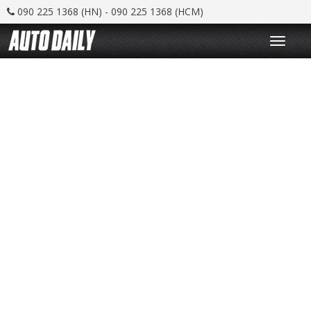
090 225 1368 (HN) - 090 225 1368 (HCM)
T
o
g
g
l
e
n
a
v
i
g
a
t
i
o
n