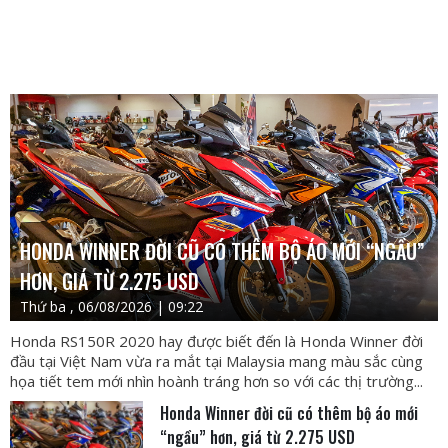
HONDA WINNER ĐỜI CŨ CÓ THÊM BỘ ÁO MỚI “NGẦU”
HƠN, GIÁ TỪ 2.275 USD
Thứ ba , 06/08/2026 | 09:22
Honda RS150R 2020 hay được biết đến là Honda Winner đời
đầu tại Việt Nam vừa ra mắt tại Malaysia mang màu sắc cùng
họa tiết tem mới nhìn hoành tráng hơn so với các thị trường...
Honda Winner đời cũ có thêm bộ áo mới
“ngầu” hơn, giá từ 2.275 USD