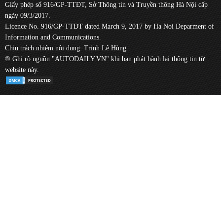
Giấy phép số 916/GP-TTĐT, Sở Thông tin và Truyền thông Hà Nội cấp
ngày 09/3/2017.
Licence No. 916/GP-TTĐT dated March 9, 2017 by Ha Noi Deparment of
Information and Communications.
Chịu trách nhiệm nội dung: Trịnh Lê Hùng.
® Ghi rõ nguồn "AUTODAILY.VN" khi bạn phát hành lại thông tin từ
website này.