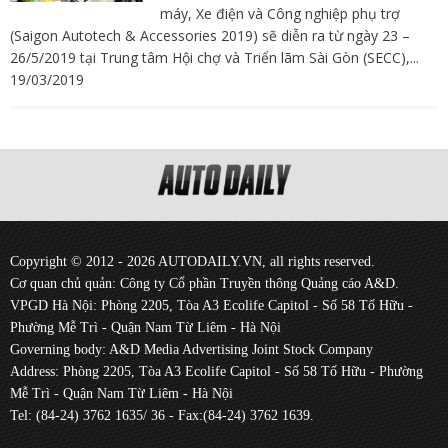
máy, Xe điện và Công nghiệp phụ trợ
(Saigon Autotech & Accessories 2019) sẽ diễn ra từ ngày 23 –
26/5/2019 tại Trung tâm Hội chợ và Triển lãm Sài Gòn (SECC),...
19/03/2019
Copyright © 2012 - 2026 AUTODAILY.VN, all rights reserved.
Cơ quan chủ quản: Công ty Cổ phần Truyền thông Quảng cáo A&D.
VPGD Hà Nội: Phòng 2205, Tòa A3 Ecolife Capitol - Số 58 Tố Hữu -
Phường Mễ Trì - Quận Nam Từ Liêm - Hà Nội
Governing body: A&D Media Advertising Joint Stock Company
Address: Phòng 2205, Tòa A3 Ecolife Capitol - Số 58 Tố Hữu - Phường
Mễ Trì - Quận Nam Từ Liêm - Hà Nội
Tel: (84-24) 3762 1635/ 36 - Fax:(84-24) 3762 1639.