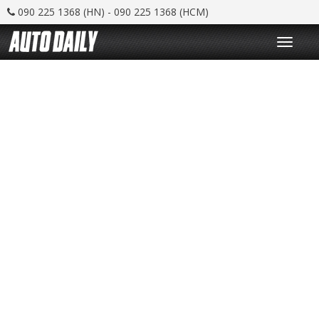
090 225 1368 (HN) - 090 225 1368 (HCM)
T
o
g
g
l
e
n
a
v
i
g
a
t
i
o
n