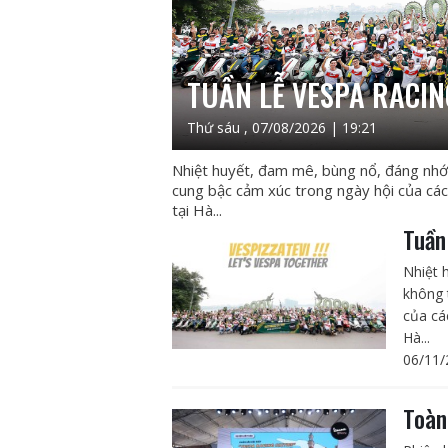
TUẦN LỄ VESPA RACING
Thứ sáu , 07/08/2026 | 19:21
Nhiệt huyết, đam mê, bùng nổ, đáng nhớ…
cung bậc cảm xúc trong ngày hội của các
tại Hà...
Tuần
Nhiệt 
không 
của cá
Hà...
06/11/
Toàn