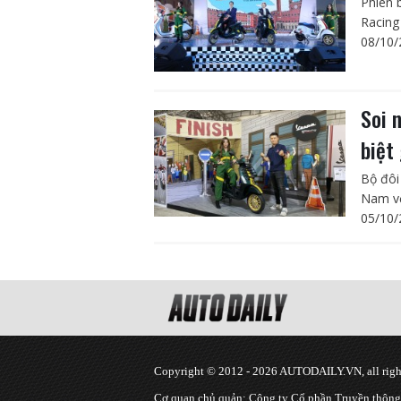
Phiên 
Racing
08/10/
Soi 
biệt
Bộ đôi
Nam vớ
05/10/
Copyright © 2012 - 2026 AUTODAILY.VN, all right
Cơ quan chủ quản: Công ty Cổ phần Truyền thôn