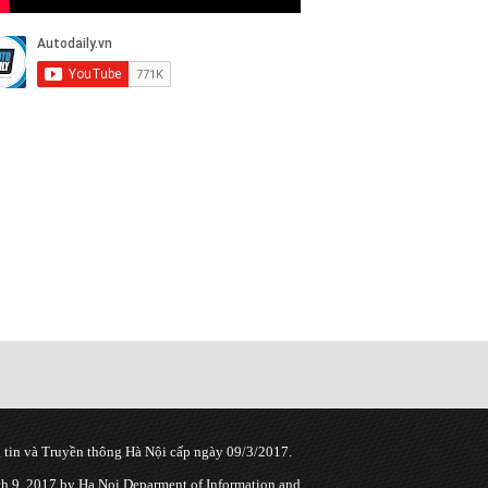
tin và Truyền thông Hà Nội cấp ngày 09/3/2017.
 9, 2017 by Ha Noi Deparment of Information and