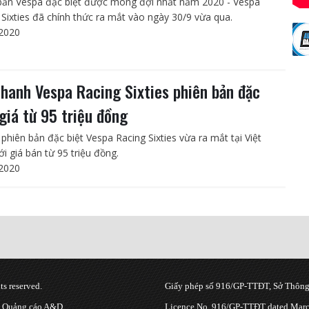
bản Vespa đặc biệt được mong đợi nhất năm 2020 - Vespa
 Sixties đã chính thức ra mắt vào ngày 30/9 vừa qua.
2020
nhanh Vespa Racing Sixties phiên bản đặc
 giá từ 95 triệu đồng
 phiên bản đặc biệt Vespa Racing Sixties vừa ra mắt tại Việt
i giá bán từ 95 triệu đồng.
2020
s reserved.
Giấy phép số 916/GP-TTĐT, Sở Thông 
g Quảng cáo A&D.
Licence No. 916/GP-TTĐT dated March