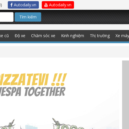
)
Autodaily.vn
Autodaily.vn
Tìm kiếm
xe cũ
Độ xe
Chăm sóc xe
Kinh nghiệm
Thị trường
Xe má