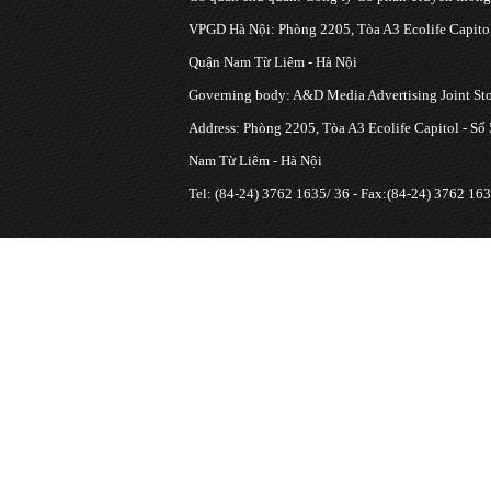
VPGD Hà Nội: Phòng 2205, Tòa A3 Ecolife Capitol
Quận Nam Từ Liêm - Hà Nội
Governing body: A&D Media Advertising Joint S
Address: Phòng 2205, Tòa A3 Ecolife Capitol - Số
Nam Từ Liêm - Hà Nội
Tel: (84-24) 3762 1635/ 36 - Fax:(84-24) 3762 163