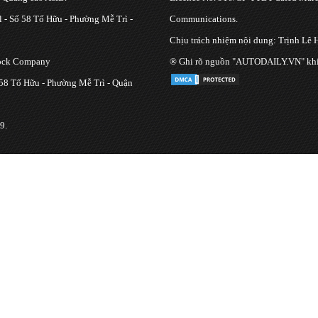
 - Số 58 Tố Hữu - Phường Mễ Trì -
Communications.
Chịu trách nhiệm nội dung: Trịnh Lê 
tock Company
® Ghi rõ nguồn "AUTODAILY.VN" khi bạ
 58 Tố Hữu - Phường Mễ Trì - Quận
9.