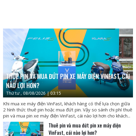
THUÊ PIN VÀ MUA ĐỨT PIN XE MÁY ĐIỆN VINFAST, CÁI
NÀO LỢI HƠN?
Thứ tư , 08/08/2026 | 03:15
Khi mua xe máy điện VinFast, khách hàng có thể lựa chọn giữa
2 hình thức thuê pin hoặc mua đứt pin. Vậy so sánh chi phí thuê
pin và mua pin xe máy điện VinFast, cái nào lợi hơn cho khách...
Thuê pin và mua đứt pin xe máy điện
VinFast, cái nào lợi hơn?