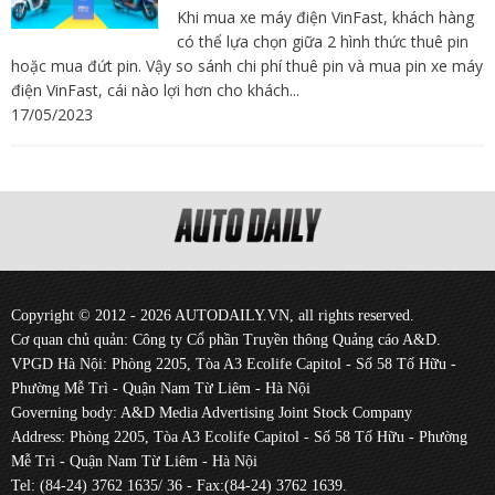
Khi mua xe máy điện VinFast, khách hàng
có thể lựa chọn giữa 2 hình thức thuê pin
hoặc mua đứt pin. Vậy so sánh chi phí thuê pin và mua pin xe máy
điện VinFast, cái nào lợi hơn cho khách...
17/05/2023
Copyright © 2012 - 2026 AUTODAILY.VN, all rights reserved.
Cơ quan chủ quản: Công ty Cổ phần Truyền thông Quảng cáo A&D.
VPGD Hà Nội: Phòng 2205, Tòa A3 Ecolife Capitol - Số 58 Tố Hữu -
Phường Mễ Trì - Quận Nam Từ Liêm - Hà Nội
Governing body: A&D Media Advertising Joint Stock Company
Address: Phòng 2205, Tòa A3 Ecolife Capitol - Số 58 Tố Hữu - Phường
Mễ Trì - Quận Nam Từ Liêm - Hà Nội
Tel: (84-24) 3762 1635/ 36 - Fax:(84-24) 3762 1639.