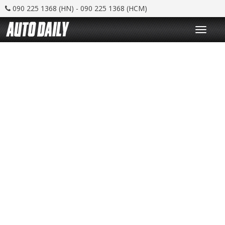
090 225 1368 (HN) - 090 225 1368 (HCM)
T
o
g
g
l
e
n
a
v
i
g
a
t
i
o
n