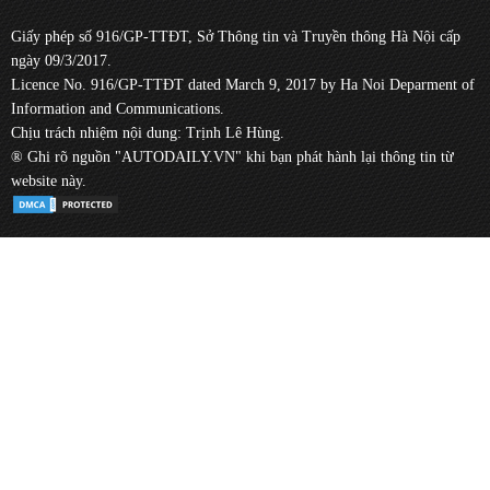
Giấy phép số 916/GP-TTĐT, Sở Thông tin và Truyền thông Hà Nội cấp
ngày 09/3/2017.
Licence No. 916/GP-TTĐT dated March 9, 2017 by Ha Noi Deparment of
Information and Communications.
Chịu trách nhiệm nội dung: Trịnh Lê Hùng.
® Ghi rõ nguồn "AUTODAILY.VN" khi bạn phát hành lại thông tin từ
website này.