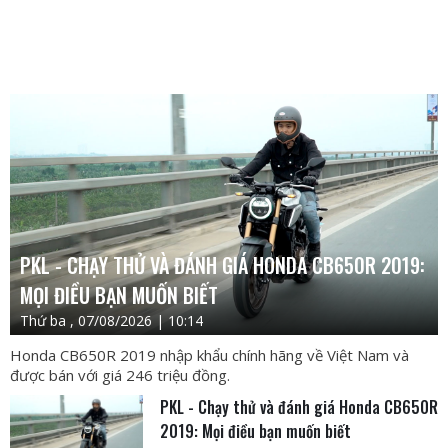
PKL - CHẠY THỬ VÀ ĐÁNH GIÁ HONDA CB650R 2019:
MỌI ĐIỀU BẠN MUỐN BIẾT
Thứ ba , 07/08/2026 | 10:14
Honda CB650R 2019 nhập khẩu chính hãng về Việt Nam và
được bán với giá 246 triệu đồng.
PKL - Chạy thử và đánh giá Honda CB650R
2019: Mọi điều bạn muốn biết