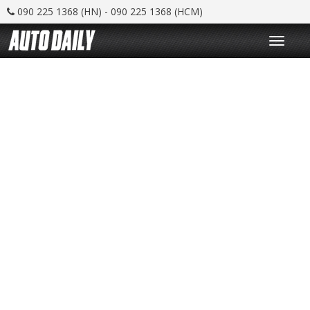
090 225 1368 (HN) - 090 225 1368 (HCM)
T
o
g
g
l
e
n
a
v
i
g
a
t
i
o
n