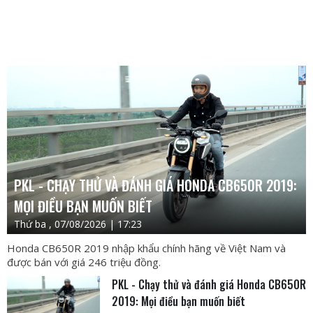
PKL - CHẠY THỬ VÀ ĐÁNH GIÁ HONDA CB650R 2019:
MỌI ĐIỀU BẠN MUỐN BIẾT
Thứ ba , 07/08/2026 | 17:23
Honda CB650R 2019 nhập khẩu chính hãng về Việt Nam và
được bán với giá 246 triệu đồng.
PKL - Chạy thử và đánh giá Honda CB650R
2019: Mọi điều bạn muốn biết