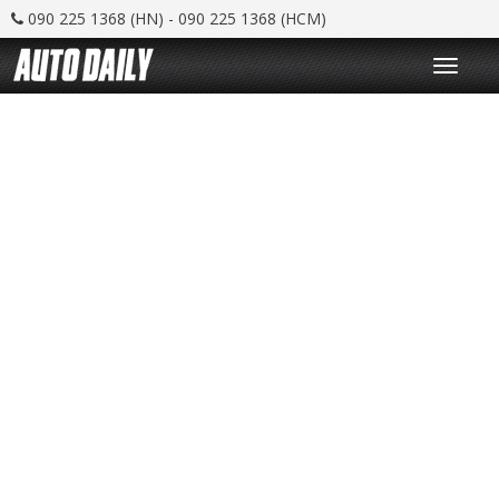
090 225 1368 (HN) - 090 225 1368 (HCM)
T
o
g
g
l
e
n
a
v
i
g
a
t
i
o
n