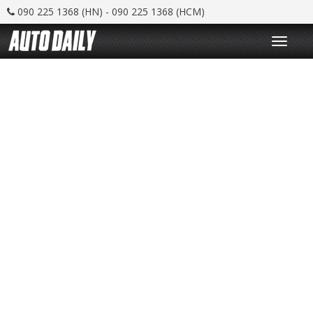
090 225 1368 (HN) - 090 225 1368 (HCM)
T
o
g
g
l
e
n
a
v
i
g
a
t
i
o
n