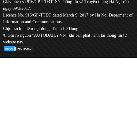
Giấy phép số 916/GP-TTĐT, Sở Thông tin và Truyền thông Hà Nội cấp
ngày 09/3/2017.
Licence No. 916/GP-TTĐT dated March 9, 2017 by Ha Noi Deparment of
Information and Communications.
Chịu trách nhiệm nội dung: Trịnh Lê Hùng.
® Ghi rõ nguồn "AUTODAILY.VN" khi bạn phát hành lại thông tin từ
website này.