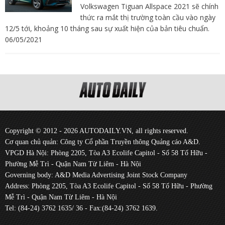
Volkswagen Tiguan Allspace 2021 sẽ chính
thức ra mắt thị trường toàn cầu vào ngày
12/5 tới, khoảng 10 tháng sau sự xuất hiện của bản tiêu chuẩn.
06/05/2021
Copyright © 2012 - 2026 AUTODAILY.VN, all rights reserved.
Cơ quan chủ quản: Công ty Cổ phần Truyền thông Quảng cáo A&D.
VPGD Hà Nội: Phòng 2205, Tòa A3 Ecolife Capitol - Số 58 Tố Hữu -
Phường Mễ Trì - Quận Nam Từ Liêm - Hà Nội
Governing body: A&D Media Advertising Joint Stock Company
Address: Phòng 2205, Tòa A3 Ecolife Capitol - Số 58 Tố Hữu - Phường
Mễ Trì - Quận Nam Từ Liêm - Hà Nội
Tel: (84-24) 3762 1635/ 36 - Fax:(84-24) 3762 1639.