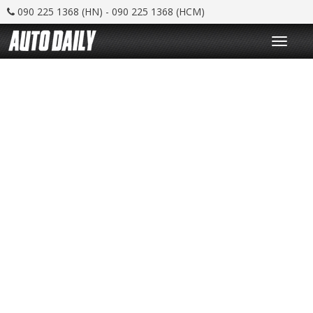
090 225 1368 (HN) - 090 225 1368 (HCM)
T
o
g
g
l
e
n
a
v
i
g
a
t
i
o
n