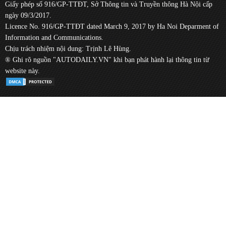
Giấy phép số 916/GP-TTĐT, Sở Thông tin và Truyền thông Hà Nội cấp
ngày 09/3/2017.
Licence No. 916/GP-TTĐT dated March 9, 2017 by Ha Noi Deparment of
Information and Communications.
Chịu trách nhiệm nội dung: Trịnh Lê Hùng.
® Ghi rõ nguồn "AUTODAILY.VN" khi bạn phát hành lại thông tin từ
website này.