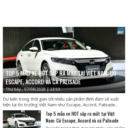
TOP 5 MẪU XE HOT SẮP RA MẮT TẠI VIỆT NAM: CÓ
ESCAPE, ACCORD VÀ CẢ PALISADE
Thứ bảy , 07/08/2026 | 23:53
Dự kiến trong thời gian tới nhiều sản phẩm đình đám sẽ xuất
hiện tại thị trường Việt Nam như Escape, Accord, Palisade...
Top 5 mẫu xe HOT sắp ra mắt tại Việt
Nam: Có Escape, Accord và cả Palisade