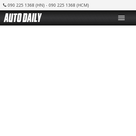
090 225 1368 (HN) - 090 225 1368 (HCM)
T
o
g
g
l
e
n
a
v
i
g
a
t
i
o
n