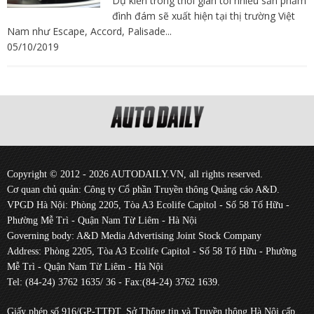
Dự kiến trong thời gian tới nhiều sản phẩm
đình đám sẽ xuất hiện tại thị trường Việt
Nam như Escape, Accord, Palisade...
05/10/2019
Copyright © 2012 - 2026 AUTODAILY.VN, all rights reserved.
Cơ quan chủ quản: Công ty Cổ phần Truyền thông Quảng cáo A&D.
VPGD Hà Nội: Phòng 2205, Tòa A3 Ecolife Capitol - Số 58 Tố Hữu -
Phường Mễ Trì - Quận Nam Từ Liêm - Hà Nội
Governing body: A&D Media Advertising Joint Stock Company
Address: Phòng 2205, Tòa A3 Ecolife Capitol - Số 58 Tố Hữu - Phường
Mễ Trì - Quận Nam Từ Liêm - Hà Nội
Tel: (84-24) 3762 1635/ 36 - Fax:(84-24) 3762 1639.
Giấy phép số 916/GP-TTĐT, Sở Thông tin và Truyền thông Hà Nội cấp