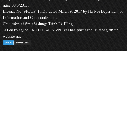
ngày 09/3/2017.
Licence No. 916/GP-TTĐT dated March 9, 2017 by Ha Noi Deparment of
Information and Communications.
Chịu trách nhiệm nội dung: Trịnh Lê Hùng.
® Ghi rõ nguồn "AUTODAILY.VN" khi bạn phát hành lại thông tin từ
website này.