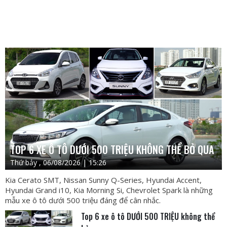
TOP 6 XE Ô TÔ DƯỚI 500 TRIỆU KHÔNG THỂ BỎ QUA
Thứ bảy , 06/08/2026 | 15:26
Kia Cerato SMT, Nissan Sunny Q-Series, Hyundai Accent,
Hyundai Grand i10, Kia Morning Si, Chevrolet Spark là những
mẫu xe ô tô dưới 500 triệu đáng để cân nhắc.
Top 6 xe ô tô DƯỚI 500 TRIỆU không thể