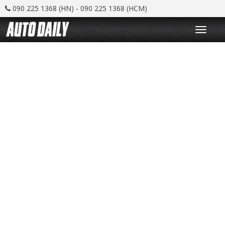
090 225 1368 (HN) - 090 225 1368 (HCM)
T
o
g
g
l
e
n
a
v
i
g
a
t
i
o
n