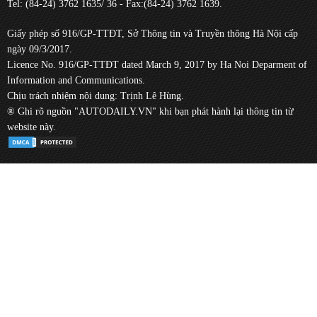
Tel: (84-24) 3762 1635/ 36 - Fax:(84-24) 3762 1639.
Giấy phép số 916/GP-TTĐT, Sở Thông tin và Truyền thông Hà Nội cấp
ngày 09/3/2017.
Licence No. 916/GP-TTĐT dated March 9, 2017 by Ha Noi Deparment of
Information and Communications.
Chịu trách nhiệm nội dung: Trịnh Lê Hùng.
® Ghi rõ nguồn "AUTODAILY.VN" khi bạn phát hành lại thông tin từ
website này.