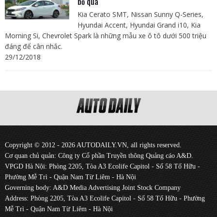
bỏ qua
Kia Cerato SMT, Nissan Sunny Q-Series,
Hyundai Accent, Hyundai Grand i10, Kia
Morning Si, Chevrolet Spark là những mẫu xe ô tô dưới 500 triệu
đáng để cân nhắc.
29/12/2018
Copyright © 2012 - 2026 AUTODAILY.VN, all rights reserved.
Cơ quan chủ quản: Công ty Cổ phần Truyền thông Quảng cáo A&D.
VPGD Hà Nội: Phòng 2205, Tòa A3 Ecolife Capitol - Số 58 Tố Hữu -
Phường Mễ Trì - Quận Nam Từ Liêm - Hà Nội
Governing body: A&D Media Advertising Joint Stock Company
Address: Phòng 2205, Tòa A3 Ecolife Capitol - Số 58 Tố Hữu - Phường
Mễ Trì - Quận Nam Từ Liêm - Hà Nội