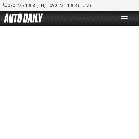
090 225 1368 (HN) - 090 225 1368 (HCM)
T
o
g
g
l
e
n
a
v
i
g
a
t
i
o
n