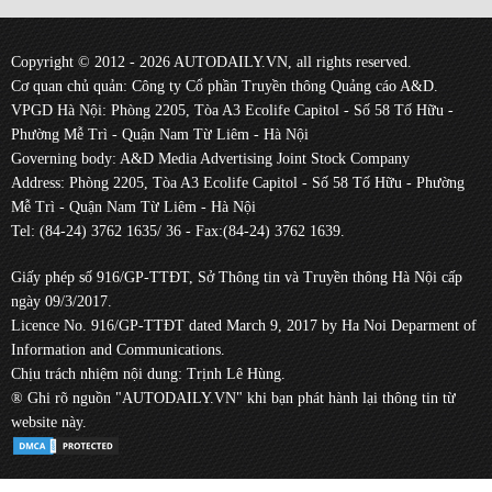
Copyright © 2012 - 2026 AUTODAILY.VN, all rights reserved.
Cơ quan chủ quản: Công ty Cổ phần Truyền thông Quảng cáo A&D.
VPGD Hà Nội: Phòng 2205, Tòa A3 Ecolife Capitol - Số 58 Tố Hữu -
Phường Mễ Trì - Quận Nam Từ Liêm - Hà Nội
Governing body: A&D Media Advertising Joint Stock Company
Address: Phòng 2205, Tòa A3 Ecolife Capitol - Số 58 Tố Hữu - Phường
Mễ Trì - Quận Nam Từ Liêm - Hà Nội
Tel: (84-24) 3762 1635/ 36 - Fax:(84-24) 3762 1639.
Giấy phép số 916/GP-TTĐT, Sở Thông tin và Truyền thông Hà Nội cấp
ngày 09/3/2017.
Licence No. 916/GP-TTĐT dated March 9, 2017 by Ha Noi Deparment of
Information and Communications.
Chịu trách nhiệm nội dung: Trịnh Lê Hùng.
® Ghi rõ nguồn "AUTODAILY.VN" khi bạn phát hành lại thông tin từ
website này.