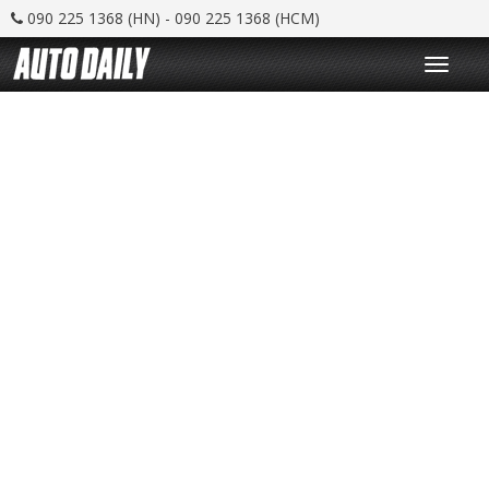
090 225 1368 (HN) - 090 225 1368 (HCM)
T
o
g
g
l
e
n
a
v
i
g
a
t
i
o
n