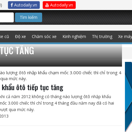
)
Autodaily.vn
Autodaily.vn
Tìm kiếm
xe cũ
Độ xe
Chăm sóc xe
Kinh nghiệm
Thị trường
Xe má
 TỤC TĂNG
ào lượng ôtô nhập khẩu chạm mốc 3.000 chiếc thì chỉ trong 4
 qua mức này.
 khẩu ôtô tiếp tục tăng
khi cả năm 2012 không có tháng nào lượng ôtô nhập khẩu
ốc 3.000 chiếc thì chỉ trong 4 tháng đầu năm nay đã có hai
vượt qua mức này.
2013