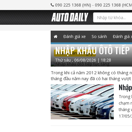
090 225 1368 (HN) - 090 225 1368 (HCM
Đánh giá xe
So sánh
Đánh giá 
NHẬP KHẨU ÔTÔ TIẾP
Mua - Bán xe ngay
Thứ sáu , 06/08/2026 | 18:28
Trong khi cả năm 2012 không có tháng n
tháng đầu năm nay đã có hai tháng vượt
Nhập
Trong 
chạm m
tháng 
17/05/