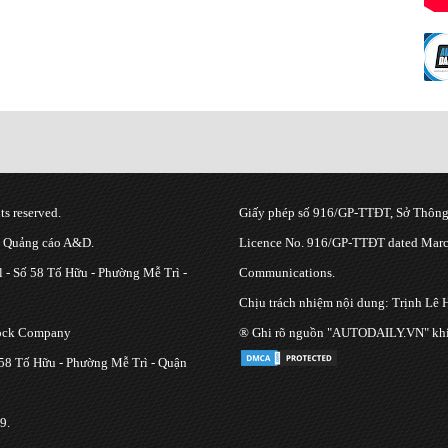
s reserved.
Giấy phép số 916/GP-TTĐT, Sở Thông 
g Quảng cáo A&D.
Licence No. 916/GP-TTĐT dated March
 - Số 58 Tố Hữu - Phường Mễ Trì -
Communications.
Chịu trách nhiệm nội dung: Trịnh Lê 
tock Company
® Ghi rõ nguồn "AUTODAILY.VN" khi bạ
 58 Tố Hữu - Phường Mễ Trì - Quận
9.