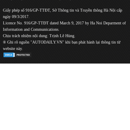
Giấy phép số 916/GP-TTĐT, Sở Thông tin và Truyền thông Hà Nội cấp
ngày 09/3/2017.
Licence No. 916/GP-TTĐT dated March 9, 2017 by Ha Noi Deparment of
Information and Communications.
Chịu trách nhiệm nội dung: Trịnh Lê Hùng.
® Ghi rõ nguồn "AUTODAILY.VN" khi bạn phát hành lại thông tin từ
website này.