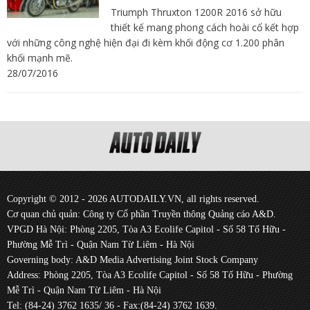
Triumph Thruxton 1200R 2016 sở hữu
thiết kế mang phong cách hoài cổ kết hợp
với những công nghệ hiện đại đi kèm khối động cơ 1.200 phân
khối mạnh mẽ.
28/07/2016
Copyright © 2012 - 2026 AUTODAILY.VN, all rights reserved.
Cơ quan chủ quản: Công ty Cổ phần Truyền thông Quảng cáo A&D.
VPGD Hà Nội: Phòng 2205, Tòa A3 Ecolife Capitol - Số 58 Tố Hữu -
Phường Mễ Trì - Quận Nam Từ Liêm - Hà Nội
Governing body: A&D Media Advertising Joint Stock Company
Address: Phòng 2205, Tòa A3 Ecolife Capitol - Số 58 Tố Hữu - Phường
Mễ Trì - Quận Nam Từ Liêm - Hà Nội
Tel: (84-24) 3762 1635/ 36 - Fax:(84-24) 3762 1639.