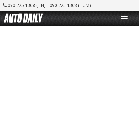
090 225 1368 (HN) - 090 225 1368 (HCM)
T
o
g
g
l
e
n
a
v
i
g
a
t
i
o
n