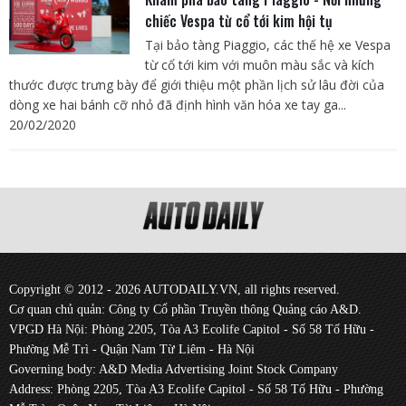
chiếc Vespa từ cổ tới kim hội tụ
Tại bảo tàng Piaggio, các thế hệ xe Vespa
từ cổ tới kim với muôn màu sắc và kích
thước được trưng bày để giới thiệu một phần lịch sử lâu đời của
dòng xe hai bánh cỡ nhỏ đã định hình văn hóa xe tay ga...
20/02/2020
Copyright © 2012 - 2026 AUTODAILY.VN, all rights reserved.
Cơ quan chủ quản: Công ty Cổ phần Truyền thông Quảng cáo A&D.
VPGD Hà Nội: Phòng 2205, Tòa A3 Ecolife Capitol - Số 58 Tố Hữu -
Phường Mễ Trì - Quận Nam Từ Liêm - Hà Nội
Governing body: A&D Media Advertising Joint Stock Company
Address: Phòng 2205, Tòa A3 Ecolife Capitol - Số 58 Tố Hữu - Phường