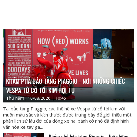
KHÁM PHÁ BẢO TÀNG PIAGGIO - NƠI NHỮNG CHIẾC
VESPA TỪ CỔ TỚI KIM HỘI TỤ
Thứ năm , 10/08/2026 | 10:45
Tại bảo tàng Piaggio, các thế hệ xe Vespa từ cổ tới kim với
muôn màu sắc và kích thước được trưng bày để giới thiệu một
phần lịch sử lâu đời của dòng xe hai bánh cỡ nhỏ đã định hình
văn hóa xe tay ga...
Khám phá bảo tàng Piaggio - Nơi những