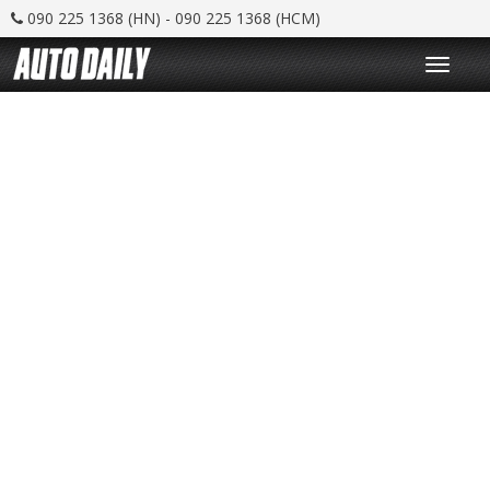
090 225 1368 (HN) - 090 225 1368 (HCM)
T
o
g
g
l
e
n
a
v
i
g
a
t
i
o
n