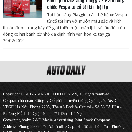
chiếc Vespa từ cổ tới kim hội tụ
Tại bảo tàng Piaggio, các thế hệ xe Vespa
từ cổ tới kim với muôn màu sắc và kích
thước được trưng bày để giới thiệu một phần lịch sử lâu đời của
dòng xe hai bánh cỡ nhỏ đã định hình văn hóa xe tay ga...
20/02/2020
Copyright © 2012 - 2026 AUTODAILY.VN, all rights reserved.
Cơ quan chủ quản: Công ty Cổ phần Truyền thông Quảng cáo A&D.
VPGD Hà Nội: Phòng 2205, Tòa A3 Ecolife Capitol - Số 58 Tố Hữu -
Phường Mễ Trì - Quận Nam Từ Liêm - Hà Nội
Governing body: A&D Media Advertising Joint Stock Company
Address: Phòng 2205, Tòa A3 Ecolife Capitol - Số 58 Tố Hữu - Phường