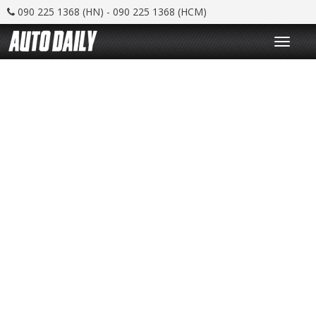
090 225 1368 (HN) - 090 225 1368 (HCM)
T
o
g
g
l
e
n
a
v
i
g
a
t
i
o
n