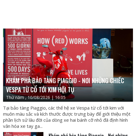
KHÁM PHÁ BẢO TÀNG PIAGGIO - NƠI NHỮNG CHIẾC
VESPA TỪ CỔ TỚI KIM HỘI TỤ
Thứ năm , 10/08/2026 | 16:05
Tại bảo tàng Piaggio, các thế hệ xe Vespa từ cổ tới kim với
muôn màu sắc và kích thước được trưng bày để giới thiệu một
phần lịch sử lâu đời của dòng xe hai bánh cỡ nhỏ đã định hình
văn hóa xe tay ga...
Khám phá bảo tàng Piaggio - Nơi những