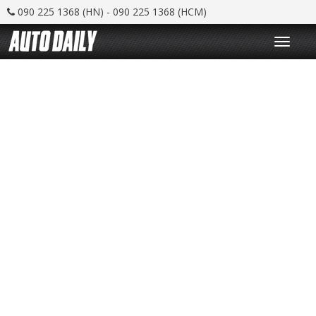
090 225 1368 (HN) - 090 225 1368 (HCM)
T
o
g
g
l
e
n
a
v
i
g
a
t
i
o
n