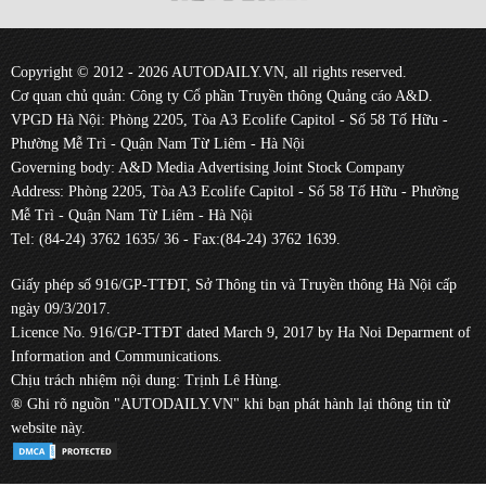
Copyright © 2012 - 2026 AUTODAILY.VN, all rights reserved.
Cơ quan chủ quản: Công ty Cổ phần Truyền thông Quảng cáo A&D.
VPGD Hà Nội: Phòng 2205, Tòa A3 Ecolife Capitol - Số 58 Tố Hữu -
Phường Mễ Trì - Quận Nam Từ Liêm - Hà Nội
Governing body: A&D Media Advertising Joint Stock Company
Address: Phòng 2205, Tòa A3 Ecolife Capitol - Số 58 Tố Hữu - Phường
Mễ Trì - Quận Nam Từ Liêm - Hà Nội
Tel: (84-24) 3762 1635/ 36 - Fax:(84-24) 3762 1639.
Giấy phép số 916/GP-TTĐT, Sở Thông tin và Truyền thông Hà Nội cấp
ngày 09/3/2017.
Licence No. 916/GP-TTĐT dated March 9, 2017 by Ha Noi Deparment of
Information and Communications.
Chịu trách nhiệm nội dung: Trịnh Lê Hùng.
® Ghi rõ nguồn "AUTODAILY.VN" khi bạn phát hành lại thông tin từ
website này.