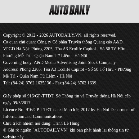
Copyright © 2012 - 2026 AUTODAILY.VN, all rights reserved.
Cơ quan chủ quản: Công ty Cổ phần Truyền thông Quảng cáo A&D.
VPGD Hà Nội: Phòng 2205, Tòa A3 Ecolife Capitol - Số 58 Tố Hữu -
Phường Mễ Trì - Quận Nam Từ Liêm - Hà Nội
Governing body: A&D Media Advertising Joint Stock Company
Address: Phòng 2205, Tòa A3 Ecolife Capitol - Số 58 Tố Hữu - Phường
Mễ Trì - Quận Nam Từ Liêm - Hà Nội
Tel: (84-24) 3762 1635/ 36 - Fax:(84-24) 3762 1639.
Giấy phép số 916/GP-TTĐT, Sở Thông tin và Truyền thông Hà Nội cấp
ngày 09/3/2017.
Licence No. 916/GP-TTĐT dated March 9, 2017 by Ha Noi Deparment of
Information and Communications.
Chịu trách nhiệm nội dung: Trịnh Lê Hùng.
® Ghi rõ nguồn "AUTODAILY.VN" khi bạn phát hành lại thông tin từ
website này.