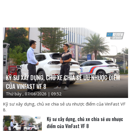
KỸ SƯ XÂY DỰNG, CHỦ XE CHIA SẺ ƯU NHƯỢC ĐIỂM
CỦA VINFAST VF 8
Thứ bảy , 07/08/2026 | 09:52
Kỹ sư xây dựng, chủ xe chia sẻ ưu nhược điểm của VinFast VF
8.
Kỹ sư xây dựng, chủ xe chia sẻ ưu nhược
điểm của VinFast VF 8