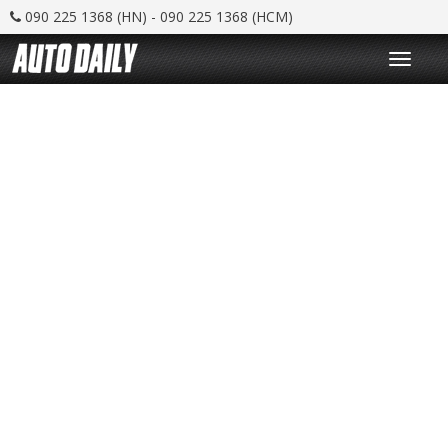
090 225 1368 (HN) - 090 225 1368 (HCM)
T
o
g
g
l
e
n
a
v
i
g
a
t
i
o
n