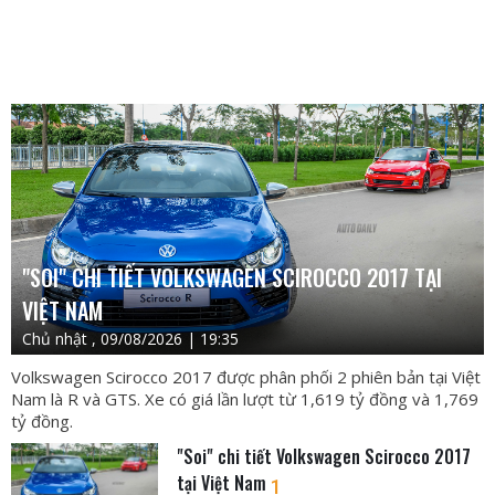
"SOI" CHI TIẾT VOLKSWAGEN SCIROCCO 2017 TẠI
VIỆT NAM
Chủ nhật , 09/08/2026 | 19:35
Volkswagen Scirocco 2017 được phân phối 2 phiên bản tại Việt
Nam là R và GTS. Xe có giá lần lượt từ 1,619 tỷ đồng và 1,769
tỷ đồng.
"Soi" chi tiết Volkswagen Scirocco 2017
tại Việt Nam
1