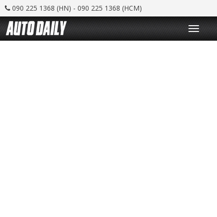
090 225 1368 (HN) - 090 225 1368 (HCM)
T
o
g
g
l
e
n
a
v
i
g
a
t
i
o
n