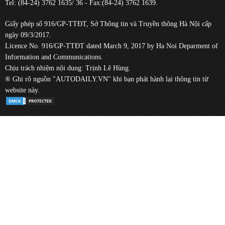
Tel: (84-24) 3762 1635/ 36 - Fax:(84-24) 3762 1639.
Giấy phép số 916/GP-TTĐT, Sở Thông tin và Truyền thông Hà Nội cấp
ngày 09/3/2017.
Licence No. 916/GP-TTĐT dated March 9, 2017 by Ha Noi Deparment of
Information and Communications.
Chịu trách nhiệm nội dung: Trịnh Lê Hùng.
® Ghi rõ nguồn "AUTODAILY.VN" khi bạn phát hành lại thông tin từ
website này.