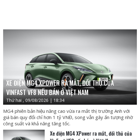
XE ĐIỆN MG4 XPOWER RA MẮT, ĐỐI THỦ CỦA
VINFAST VF8 NẾU BÁN Ở VIỆT NAM
Thứ hai , 09/08/2026 | 18:34
MG4 phiên bản hiệu năng cao vừa ra mắt thị trường Anh với
giá bán quy đổi chỉ hơn 1 tỷ VNĐ, song vẫn gây ấn tượng nhờ
công suất và khả năng tăng tốc.
Xe điện MG4 XPower ra mắt, đối thủ của