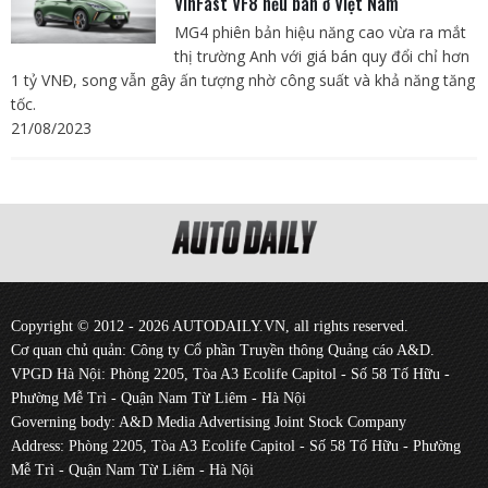
VinFast VF8 nếu bán ở Việt Nam
MG4 phiên bản hiệu năng cao vừa ra mắt
thị trường Anh với giá bán quy đổi chỉ hơn
1 tỷ VNĐ, song vẫn gây ấn tượng nhờ công suất và khả năng tăng
tốc.
21/08/2023
Copyright © 2012 - 2026 AUTODAILY.VN, all rights reserved.
Cơ quan chủ quản: Công ty Cổ phần Truyền thông Quảng cáo A&D.
VPGD Hà Nội: Phòng 2205, Tòa A3 Ecolife Capitol - Số 58 Tố Hữu -
Phường Mễ Trì - Quận Nam Từ Liêm - Hà Nội
Governing body: A&D Media Advertising Joint Stock Company
Address: Phòng 2205, Tòa A3 Ecolife Capitol - Số 58 Tố Hữu - Phường
Mễ Trì - Quận Nam Từ Liêm - Hà Nội