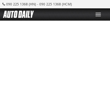
090 225 1368 (HN) - 090 225 1368 (HCM)
T
o
g
g
l
e
n
a
v
i
g
a
t
i
o
n