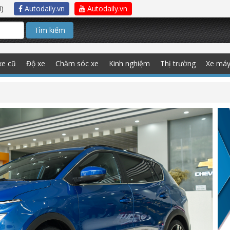
)
Autodaily.vn
Autodaily.vn
Tìm kiếm
xe cũ
Độ xe
Chăm sóc xe
Kinh nghiệm
Thị trường
Xe má