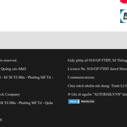
s reserved.
Giấy phép số 916/GP-TTĐT, Sở Thông 
g Quảng cáo A&D.
Licence No. 916/GP-TTĐT dated March
 - Số 58 Tố Hữu - Phường Mễ Trì -
Communications.
Chịu trách nhiệm nội dung: Trịnh Lê 
tock Company
® Ghi rõ nguồn "AUTODAILY.VN" khi bạ
 58 Tố Hữu - Phường Mễ Trì - Quận
9.