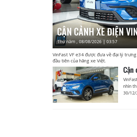
CẬN CẢNH XE ĐIỆN VIN
Thứ năm , 08/08/2026 | 03:57
VinFast VF e34 được đưa về đại lý trưng 
đầu tiên của hãng xe Việt.
Cận 
VinFas
nhìn t
30/12/