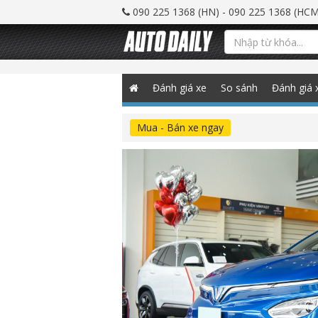
090 225 1368 (HN) - 090 225 1368 (HCM
Đánh giá xe
So sánh
Đánh giá 
Mua - Bán xe ngay