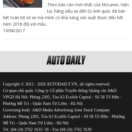
Theo báo cáo mới nhất của McLaren, hiện
tại, hãng siêu xe đến từ Anh quốc đã bán
hết toàn bộ số xe mà mình có khả năng sản xuất được đến hết
năm 2018 đối với mẫu...
14/08/2017
Copyright © 2012 - 2026 AUTODAILY.VN, all rights reserved.
Cơ quan chủ quản: Công ty Cổ phần Truyền thông Quảng cáo A&D.
VPGD Hà Nội: Phòng 2205, Tòa A3 Ecolife Capitol - Số 58 Tố Hữu -
Phường Mễ Trì - Quận Nam Từ Liêm - Hà Nội
Governing body: A&D Media Advertising Joint Stock Company
Address: Phòng 2205, Tòa A3 Ecolife Capitol - Số 58 Tố Hữu - Phường
Mễ Trì - Quận Nam Từ Liêm - Hà Nội
Tel: (84-24) 3762 1635/ 36 - Fax:(84-24) 3762 1639.