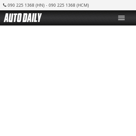
090 225 1368 (HN) - 090 225 1368 (HCM)
T
o
g
g
l
e
n
a
v
i
g
a
t
i
o
n