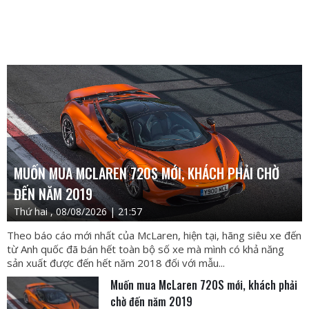
MUỐN MUA MCLAREN 720S MỚI, KHÁCH PHẢI CHỜ
ĐẾN NĂM 2019
Thứ hai , 08/08/2026 | 21:57
Theo báo cáo mới nhất của McLaren, hiện tại, hãng siêu xe đến
từ Anh quốc đã bán hết toàn bộ số xe mà mình có khả năng
sản xuất được đến hết năm 2018 đối với mẫu...
Muốn mua McLaren 720S mới, khách phải
chờ đến năm 2019