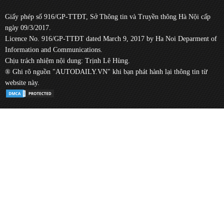
Giấy phép số 916/GP-TTĐT, Sở Thông tin và Truyền thông Hà Nội cấp
ngày 09/3/2017.
Licence No. 916/GP-TTĐT dated March 9, 2017 by Ha Noi Deparment of
Information and Communications.
Chịu trách nhiệm nội dung: Trịnh Lê Hùng.
® Ghi rõ nguồn "AUTODAILY.VN" khi bạn phát hành lại thông tin từ
website này.