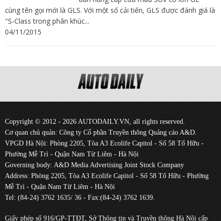
cùng tên gọi mới là GLS. Với một số cải tiến, GLS được đánh giá là
"S-Class trong phân khúc...
04/11/2015
Copyright © 2012 - 2026 AUTODAILY.VN, all rights reserved.
Cơ quan chủ quản: Công ty Cổ phần Truyền thông Quảng cáo A&D.
VPGD Hà Nội: Phòng 2205, Tòa A3 Ecolife Capitol - Số 58 Tố Hữu -
Phường Mễ Trì - Quận Nam Từ Liêm - Hà Nội
Governing body: A&D Media Advertising Joint Stock Company
Address: Phòng 2205, Tòa A3 Ecolife Capitol - Số 58 Tố Hữu - Phường
Mễ Trì - Quận Nam Từ Liêm - Hà Nội
Tel: (84-24) 3762 1635/ 36 - Fax:(84-24) 3762 1639.
Giấy phép số 916/GP-TTĐT, Sở Thông tin và Truyền thông Hà Nội cấp