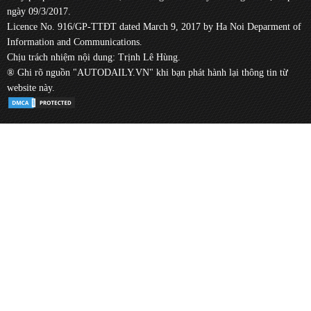
ngày 09/3/2017.
Licence No. 916/GP-TTĐT dated March 9, 2017 by Ha Noi Deparment of
Information and Communications.
Chịu trách nhiệm nội dung: Trịnh Lê Hùng.
® Ghi rõ nguồn "AUTODAILY.VN" khi bạn phát hành lại thông tin từ
website này.