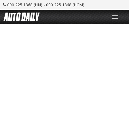
090 225 1368 (HN) - 090 225 1368 (HCM)
T
o
g
g
l
e
n
a
v
i
g
a
t
i
o
n