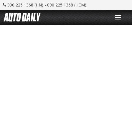
090 225 1368 (HN) - 090 225 1368 (HCM)
T
o
g
g
l
e
n
a
v
i
g
a
t
i
o
n