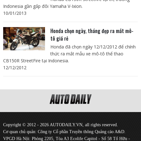
Indonesia gần gấp đôi Yamaha V-Ixion.
10/01/2013
Honda chọn ngày, tháng đẹp ra mắt mô-
tô giá rẻ
Honda đã chọn ngày 12/12/2012 để chính
thức ra mắt mẫu xe mô-tô thể thao
CB150R StreetFire tại Indonesia.
12/12/2012
Copyright © 2012 - 2026 AUTODAILY.VN, all rights reserved.
Cơ quan chủ quản: Công ty Cổ phần Truyền thông Quảng cáo A&D.
VPGD Hà Nội: Phòng 2205, Tòa A3 Ecolife Capitol - Số 58 Tố Hữu -