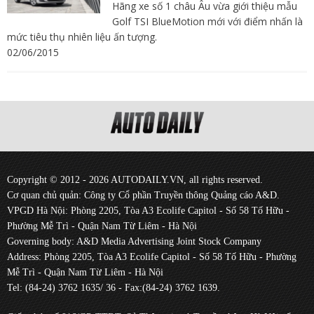
Hãng xe số 1 châu Âu vừa giới thiệu mẫu
Golf TSI BlueMotion mới với điểm nhấn là
mức tiêu thụ nhiên liệu ấn tượng.
02/06/2015
Copyright © 2012 - 2026 AUTODAILY.VN, all rights reserved.
Cơ quan chủ quản: Công ty Cổ phần Truyền thông Quảng cáo A&D.
VPGD Hà Nội: Phòng 2205, Tòa A3 Ecolife Capitol - Số 58 Tố Hữu -
Phường Mễ Trì - Quận Nam Từ Liêm - Hà Nội
Governing body: A&D Media Advertising Joint Stock Company
Address: Phòng 2205, Tòa A3 Ecolife Capitol - Số 58 Tố Hữu - Phường
Mễ Trì - Quận Nam Từ Liêm - Hà Nội
Tel: (84-24) 3762 1635/ 36 - Fax:(84-24) 3762 1639.