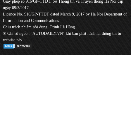
Giấy phép số 916/GP-TTĐT, Sở Thông tin và Truyền thông Hà Nội cấp
ngày 09/3/2017.
Licence No. 916/GP-TTĐT dated March 9, 2017 by Ha Noi Deparment of
Information and Communications.
Chịu trách nhiệm nội dung: Trịnh Lê Hùng.
® Ghi rõ nguồn "AUTODAILY.VN" khi bạn phát hành lại thông tin từ
website này.