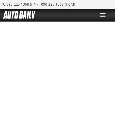
090 225 1368 (HN) - 090 225 1368 (HCM)
T
o
g
g
l
e
n
a
v
i
g
a
t
i
o
n