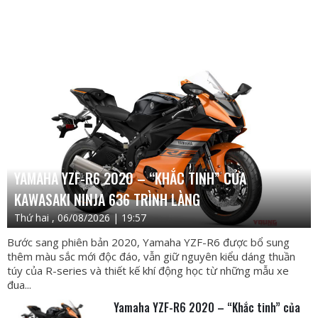
YAMAHA YZF-R6 2020 – “KHẮC TINH” CỦA
KAWASAKI NINJA 636 TRÌNH LÀNG
Thứ hai , 06/08/2026 | 19:57
Bước sang phiên bản 2020, Yamaha YZF-R6 được bổ sung
thêm màu sắc mới độc đáo, vẫn giữ nguyên kiểu dáng thuần
túy của R-series và thiết kế khí động học từ những mẫu xe
đua...
Yamaha YZF-R6 2020 – “Khắc tinh” của