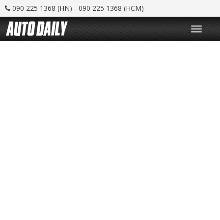
090 225 1368 (HN) - 090 225 1368 (HCM)
T
o
g
g
l
e
n
a
v
i
g
a
t
i
o
n