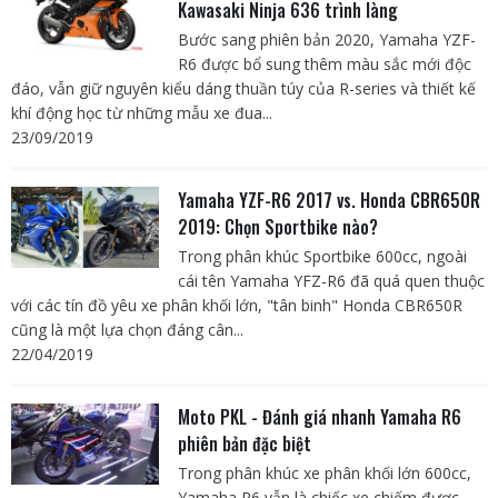
Kawasaki Ninja 636 trình làng
Bước sang phiên bản 2020, Yamaha YZF-
R6 được bổ sung thêm màu sắc mới độc
đáo, vẫn giữ nguyên kiểu dáng thuần túy của R-series và thiết kế
khí động học từ những mẫu xe đua...
23/09/2019
Yamaha YZF-R6 2017 vs. Honda CBR650R
2019: Chọn Sportbike nào?
Trong phân khúc Sportbike 600cc, ngoài
cái tên Yamaha YFZ-R6 đã quá quen thuộc
với các tín đồ yêu xe phân khối lớn, "tân binh" Honda CBR650R
cũng là một lựa chọn đáng cân...
22/04/2019
Moto PKL - Đánh giá nhanh Yamaha R6
phiên bản đặc biệt
Trong phân khúc xe phân khối lớn 600cc,
Yamaha R6 vẫn là chiếc xe chiếm được