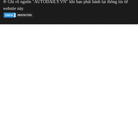
® Ghi rõ nguồn "AUTODAILY.VN" khi bạn phát hành lại thông tin từ
website này.