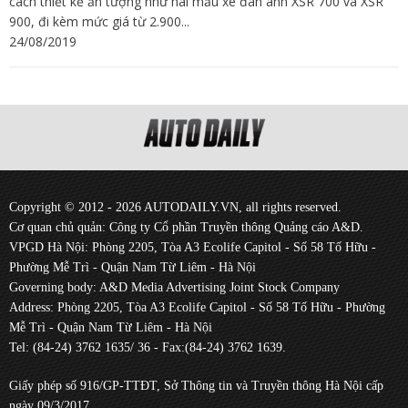
cách thiết kế ấn tượng như hai mẫu xe đàn anh XSR 700 và XSR
900, đi kèm mức giá từ 2.900...
24/08/2019
Copyright © 2012 - 2026 AUTODAILY.VN, all rights reserved.
Cơ quan chủ quản: Công ty Cổ phần Truyền thông Quảng cáo A&D.
VPGD Hà Nội: Phòng 2205, Tòa A3 Ecolife Capitol - Số 58 Tố Hữu -
Phường Mễ Trì - Quận Nam Từ Liêm - Hà Nội
Governing body: A&D Media Advertising Joint Stock Company
Address: Phòng 2205, Tòa A3 Ecolife Capitol - Số 58 Tố Hữu - Phường
Mễ Trì - Quận Nam Từ Liêm - Hà Nội
Tel: (84-24) 3762 1635/ 36 - Fax:(84-24) 3762 1639.
Giấy phép số 916/GP-TTĐT, Sở Thông tin và Truyền thông Hà Nội cấp
ngày 09/3/2017.