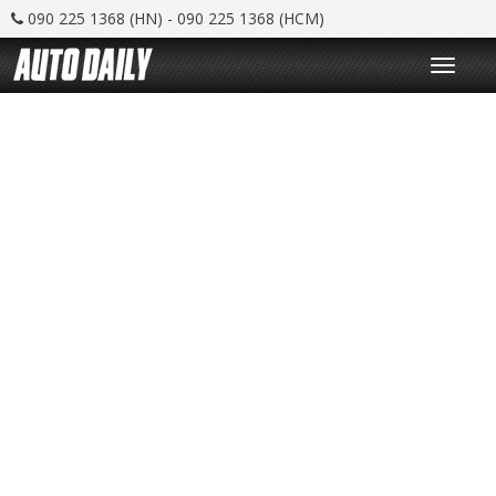
090 225 1368 (HN) - 090 225 1368 (HCM)
T
o
g
g
l
e
n
a
v
i
g
a
t
i
o
n