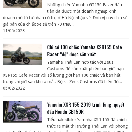
Những chiếc Yamaha GT150 Fazer đầu
tiên đã được một doanh nghiệp kinh
doanh mô tô tư nhân có trụ ở Hà Nội nhập về. Đơn vị này chia sẻ
giá bán của chiếc xe sẽ trên 70 triệu...
11/05/2023
Chỉ có 100 chiếc Yamaha XSR155 Cafe
Racer “độ” được sản xuất
Yamaha Thái Lan hợp tác với Zeus
Customs để sản xuất phiên bản giới hạn
XSR155 Cafe Racer với số lượng giới hạn 100 chiếc và bán hết
trong vài giờ sau khi ra mắt. Bộ kit Zeus Customs đã biến đổi...
05/02/2022
Yamaha XSR 155 2019 trình làng, quyết
đấu Honda CB150R
Tiểu nakedbike Yamaha XSR 155 đã chính
thức ra mắt thị trường Thái Lan với phong