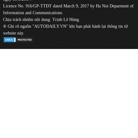
Licence No. 916/GP-TTĐT dated March 9, 2017 by Ha Noi Deparment of
Information and Communications.
Chịu trách nhiệm nội dung: Trịnh Lê Hùng.
® Ghi rõ nguồn "AUTODAILY.VN" khi bạn phát hành lại thông tin từ
website này.