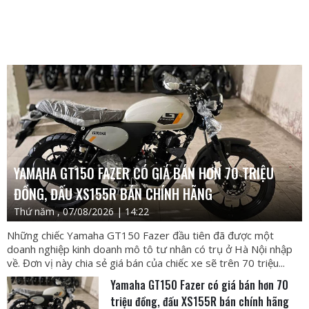
YAMAHA GT150 FAZER CÓ GIÁ BÁN HƠN 70 TRIỆU
ĐỒNG, ĐẤU XS155R BÁN CHÍNH HÃNG
Thứ năm , 07/08/2026 | 14:22
Những chiếc Yamaha GT150 Fazer đầu tiên đã được một
doanh nghiệp kinh doanh mô tô tư nhân có trụ ở Hà Nội nhập
về. Đơn vị này chia sẻ giá bán của chiếc xe sẽ trên 70 triệu...
Yamaha GT150 Fazer có giá bán hơn 70
triệu đồng, đấu XS155R bán chính hãng