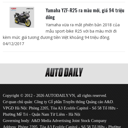
Yamaha YZF-R25 ra màu mới, giá 94 triệu
đồng
Yamaha vừa ra mắt phiên bản 2018 của
mẫu sport-bike R25 với ba màu mới đi
kèm mức giá tương đương tiền Việt khoảng 94 triệu đồng.
04/12/2017
Copyright © 2012 - 2026 AUTODAILY.VN, all rights reserved.
Cơ quan chủ quản: Công ty Cổ phần Truyền thông Quảng cáo A&D.
VPGD Hà Nội: Phòng 2205, Tòa A3 Ecolife Capitol - Số 58 Tố Hữu -
Phường Mễ Trì - Quận Nam Từ Liêm - Hà Nội
Governing body: A&D Media Advertising Joint Stock Company
Address: Phòng 2205, Tòa A3 Ecolife Capitol - Số 58 Tố Hữu - Phường