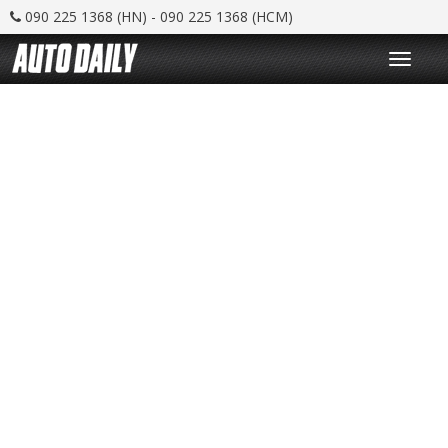
090 225 1368 (HN) - 090 225 1368 (HCM)
T
o
g
g
l
e
n
a
v
i
g
a
t
i
o
n