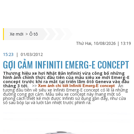
Xe mới
>
Ô tô
Thứ Hai, 10/08/2026 | 13:19
15:23
|
01/03/2012
GỢI CẢM INFINITI EMERG-E CONCEPT
Thương hiệu xe hơi Nhật Bản Infiniti vừa công bố những
hình ảnh chính thức đầu tiên của mẫu siêu xe mới Emerg-E
concept trước khi ra mắt tại triển lãm ôtô Geneva vào đầu
tháng 3 tới.
>>
Ấn
Xem ảnh chi tiết Infiniti Emerg-E concept
tượng đầu tiên về siêu xe Infiniti Emerg-E concept có lẽ là những
đường cong gợi cảm. Mẫu siêu xe concept này mang một số
phong cách thiết kế mới được Infiniti sử dụng gần đây, như cửa
sổ sau bóp lại và lưới tản nhiệt trước phình ra.