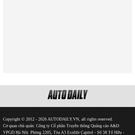
Copyright © 2012 - 2026 AUTODAILY.VN, all rights reserved.
Cơ quan chủ quản: Công ty Cổ phần Truyền thông Quảng cáo A&D.
VPGD Hà Nội: Phòng 2205, Tòa A3 Ecolife Capitol - Số 58 Tố Hữu -