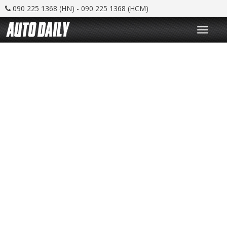
090 225 1368 (HN) - 090 225 1368 (HCM)
T
o
g
g
l
e
n
a
v
i
g
a
t
i
o
n