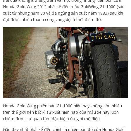
trải qua không ít thăng trầm và một trong những “tiền bối” của
Honda Gold Wing 2012 phải kể đển mẫu GoldWing GL 1000 (sản
xuất từ những năm 80 và đã ngừng sản xuất năm 1983) sau khi
đạt được nhiều thành công vang dội ở thời điểm đó.
Honda Gold Wing phiên bản GL 1000 hiện nay không còn nhiều
trên thế giới nên bất kì sự xuất hiện nào của mẫu xe này luôn
chiếm được sự quan tâm đặc biệt của giới mộ điệu.
Gần đây nhất phải kể đến chính là phiên bản độ của Honda Gold