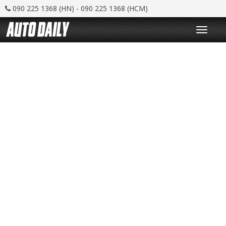
090 225 1368 (HN) - 090 225 1368 (HCM)
T
o
g
g
l
e
n
a
v
i
g
a
t
i
o
n