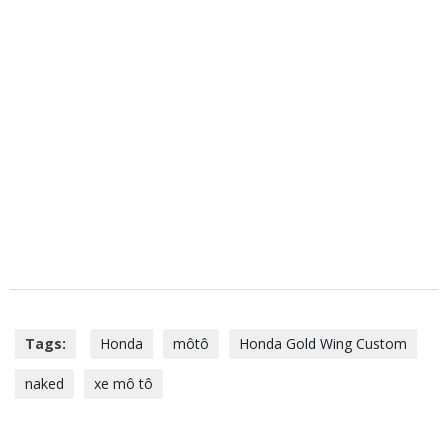
Tags:
Honda
môtô
Honda Gold Wing Custom
naked
xe mô tô