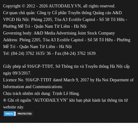
Copyright © 2012 - 2026 AUTODAILY.VN, all rights reserved.
Cơ quan chủ quản: Công ty Cổ phần Truyền thông Quảng cáo A&D.
VPGD Hà Nội: Phòng 2205, Tòa A3 Ecolife Capitol - Số 58 Tố Hữu -
Phường Mễ Trì - Quận Nam Từ Liêm - Hà Nội
Governing body: A&D Media Advertising Joint Stock Company
Address: Phòng 2205, Tòa A3 Ecolife Capitol - Số 58 Tố Hữu - Phường
Mễ Trì - Quận Nam Từ Liêm - Hà Nội
Tel: (84-24) 3762 1635/ 36 - Fax:(84-24) 3762 1639.
Giấy phép số 916/GP-TTĐT, Sở Thông tin và Truyền thông Hà Nội cấp
ngày 09/3/2017.
Licence No. 916/GP-TTĐT dated March 9, 2017 by Ha Noi Deparment of
Information and Communications.
Chịu trách nhiệm nội dung: Trịnh Lê Hùng.
® Ghi rõ nguồn "AUTODAILY.VN" khi bạn phát hành lại thông tin từ
website này.