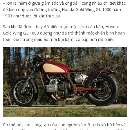
– ion lại nằm ở giữa giảm sóc và ống xả… cùng nhiều chi tiết khác
để biến ông vua đường trường Honda Gold Wing GL 1000 năm
1983 như được lột xác thực sự.
Sau khi đã được thay đổi diện mạo một cách căn bản, Honda
Gold Wing GL 1000 dường như đã trở thành một chiến binh hoàn
toàn khác trong màu áo mới bụi bặm, cơ bắp hơn rất nhiều.
Có thể nói, sức sáng tạo của con người và mô-tô là vô bờ bến và