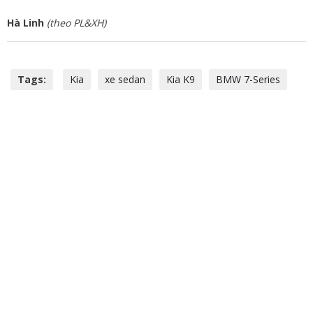
Hà Linh
(theo PL&XH)
Tags:
Kia
xe sedan
Kia K9
BMW 7-Series