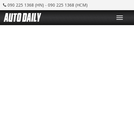
090 225 1368 (HN) - 090 225 1368 (HCM)
T
o
g
g
l
e
n
a
v
i
g
a
t
i
o
n