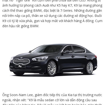
mặt hổ "Tiger Grill" với cụm đèn pha chứa dải đèn LED. Không bị
ảnh hưởng từ phong cách Audi như K5 hay K7, K9 lại mang phong
cách thể thao giống BMW, đặc biệt là 7-Series. Những đường gân
nổi trên nắp ca-pô, thân xe sử dụng các đường xẻ động học. Đuôi
K9 có tỷ lệ vừa phải, gọn và hợp mắt với khách hàng Á đông. Cụm
đèn hậu rất giống BMW.
Ông Soon-Nam Lee, giám đốc tiếp thị của Kia tại thị trường nước
ngoài, nhận xét: "K9 là mẫu sedan cỡ lớn và dẫn động cầu sau