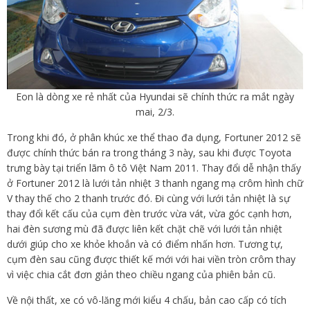
Eon là dòng xe rẻ nhất của Hyundai sẽ chính thức ra mắt ngày
mai, 2/3.
Trong khi đó, ở phân khúc xe thể thao đa dụng, Fortuner 2012 sẽ
được chính thức bán ra trong tháng 3 này, sau khi được Toyota
trưng bày tại triển lãm ô tô Việt Nam 2011. Thay đổi dễ nhận thấy
ở Fortuner 2012 là lưới tản nhiệt 3 thanh ngang mạ crôm hình chữ
V thay thế cho 2 thanh trước đó. Đi cùng với lưới tản nhiệt là sự
thay đổi kết cấu của cụm đèn trước vừa vát, vừa góc cạnh hơn,
hai đèn sương mù đã được liên kết chặt chẽ với lưới tản nhiệt
dưới giúp cho xe khỏe khoắn và có điểm nhấn hơn. Tương tự,
cụm đèn sau cũng được thiết kế mới với hai viền tròn crôm thay
vì việc chia cắt đơn giản theo chiều ngang của phiên bản cũ.
Về nội thất, xe có vô-lăng mới kiểu 4 chấu, bản cao cấp có tích