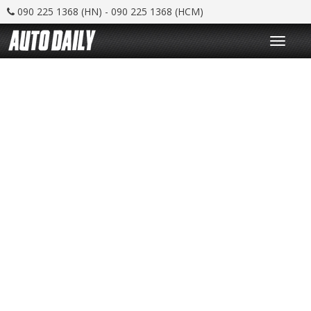
090 225 1368 (HN) - 090 225 1368 (HCM)
T
o
g
g
l
e
n
a
v
i
g
a
t
i
o
n