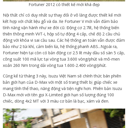
Fortuner 2012 có thiết kế mới khá đẹp
Nội thất chỉ có duy nhất sự thay đổi ở vô lăng được thiết kế mới
kết hợp với chất liệu gỗ và da. Xe Fortuner V mới vẫn đảm bảo
tính năng vận hành như xe đời cũ: Động cơ 2.7lít, hệ thống biến
thiên thông minh VVT-i, hộp số tự động 4 cấp, chế độ 2 cầu chủ
động với khóa vi sai cầu sau. Các hệ thống an toàn vẫn được đảm
bảo như 2 túi khí, cảm biến lùi, hệ thống phanh ABS...Ngoài ra,
Fortuner hiện tại còn có bản động cơ 2.5 lít máy dầu số sàn 5 cấp,
công suất 100 mã lực tại vòng tua 3.600 vòng/phút và mô-men
xoắn 260 Nm trong dải vòng tua 1.600-2.400 vòng/phút.
Cũng kể từ tháng 3 này, Isuzu Việt Nam sẽ chính thức bán phiên
bản giới hạn của D-Max với một số trang thiết bị giúp chiếc xe
mang tính thể thao, năng động và tiện nghi hơn. Phiên bản Isuzu
D-Max mới với tên gọi X-Limited giới hạn số lượng đúng 100
chiếc, dòng 4x2 MT với 3 màu cơ bản là bạc, xám và đen.