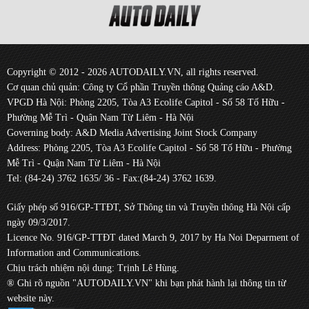
Copyright © 2012 - 2026 AUTODAILY.VN, all rights reserved.
Cơ quan chủ quản: Công ty Cổ phần Truyền thông Quảng cáo A&D.
VPGD Hà Nội: Phòng 2205, Tòa A3 Ecolife Capitol - Số 58 Tố Hữu -
Phường Mễ Trì - Quận Nam Từ Liêm - Hà Nội
Governing body: A&D Media Advertising Joint Stock Company
Address: Phòng 2205, Tòa A3 Ecolife Capitol - Số 58 Tố Hữu - Phường
Mễ Trì - Quận Nam Từ Liêm - Hà Nội
Tel: (84-24) 3762 1635/ 36 - Fax:(84-24) 3762 1639.
Giấy phép số 916/GP-TTĐT, Sở Thông tin và Truyền thông Hà Nội cấp
ngày 09/3/2017.
Licence No. 916/GP-TTĐT dated March 9, 2017 by Ha Noi Deparment of
Information and Communications.
Chịu trách nhiệm nội dung: Trịnh Lê Hùng.
® Ghi rõ nguồn "AUTODAILY.VN" khi bạn phát hành lại thông tin từ
website này.