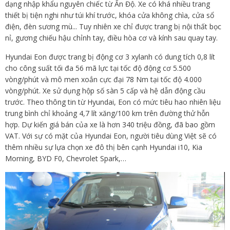
dạng nhập khẩu nguyên chiếc từ Ấn Độ. Xe có khá nhiều trang
thiết bị tiện nghi như túi khí trước, khóa cửa không chìa, cửa sổ
điện, đèn sương mù... Tuy nhiên xe chỉ được trang bị nội thất bọc
nỉ, gương chiếu hậu chỉnh tay, điều hòa cơ và kính sau quay tay.
Hyundai Eon được trang bị động cơ 3 xylanh có dung tích 0,8 lít
cho công suất tối đa 56 mã lực tại tốc độ động cơ 5.500
vòng/phút và mô men xoắn cực đại 78 Nm tại tốc độ 4.000
vòng/phút. Xe sử dụng hộp số sàn 5 cấp và hệ dẫn động cầu
trước. Theo thông tin từ Hyundai, Eon có mức tiêu hao nhiên liệu
trung bình chỉ khoảng 4,7 lít xăng/100 km trên đường thử hỗn
hợp. Dự kiến giá bán của xe là hơn 340 triệu đồng, đã bao gồm
VAT. Với sự có mặt của Hyundai Eon, người tiêu dùng Việt sẽ có
thêm nhiều sự lựa chọn xe đô thị bên cạnh Hyundai i10, Kia
Morning, BYD F0, Chevrolet Spark,…