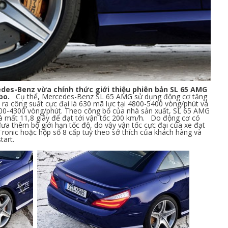
des-Benz vừa chính thức giới thiệu phiên bản SL 65 AMG
bo.
Cụ thể, Mercedes-Benz SL 65 AMG sử dụng động cơ tăng
o ra công suất cực đại là 630 mã lực tại 4800-5400 vòng/phút và
00-4300 vòng/phút. Theo công bố của nhà sản xuất, SL 65 AMG
và mất 11,8 giây để đạt tới vận tốc 200 km/h. Do động cơ có
a thêm bộ giới hạn tốc độ, do vậy vận tốc cực đại của xe đạt
onic hoặc hộp số 8 cấp tuỳ theo sở thích của khách hàng và
start.