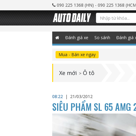
090 225 1368 (HN) - 090 225 1368 (HCM
Đánh giá xe
So sánh
Đánh giá 
Mua - Bán xe ngay
Xe mới
Ô tô
>
08:22
|
21/03/2012
SIÊU PHẨM SL 65 AMG 