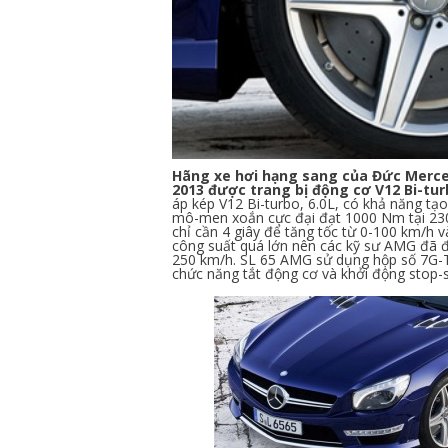
Hãng xe hơi hạng sang của Đức Merce
2013 được trang bị động cơ V12 Bi-tur
áp kép V12 Bi-turbo, 6.0L, có khả năng tạ
mô-men xoắn cực đại đạt 1000 Nm tại 23
chỉ cần 4 giây để tăng tốc từ 0-100 km/h 
công suất quá lớn nên các kỹ sư AMG đã đư
250 km/h. SL 65 AMG sử dụng hộp số 7G-Tr
chức năng tắt động cơ và khởi động stop-