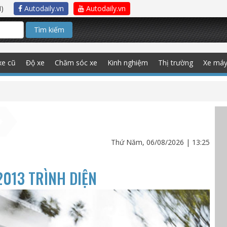
)
Autodaily.vn
Autodaily.vn
Tìm kiếm
xe cũ
Độ xe
Chăm sóc xe
Kinh nghiệm
Thị trường
Xe má
Thứ Năm, 06/08/2026 | 13:25
2013 TRÌNH DIỆN