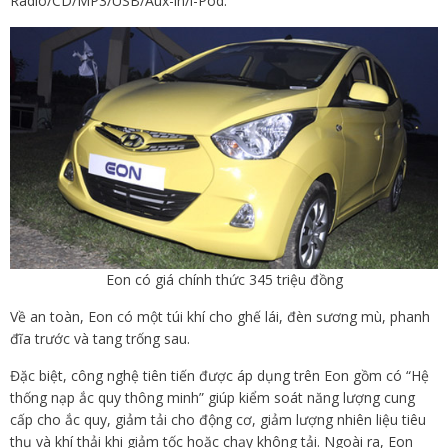
Radio/CD/MP3/USB/Aux-in/i-Pod.
Eon có giá chính thức 345 triệu đồng
Về an toàn, Eon có một túi khí cho ghế lái, đèn sương mù, phanh
đĩa trước và tang trống sau.
Đặc biệt, công nghệ tiên tiến được áp dụng trên Eon gồm có “Hệ
thống nạp ắc quy thông minh” giúp kiểm soát năng lượng cung
cấp cho ắc quy, giảm tải cho động cơ, giảm lượng nhiên liệu tiêu
thụ và khí thải khi giảm tốc hoặc chạy không tải. Ngoài ra, Eon