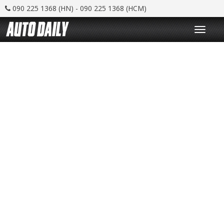
090 225 1368 (HN) - 090 225 1368 (HCM)
T
o
g
g
l
e
n
a
v
i
g
a
t
i
o
n