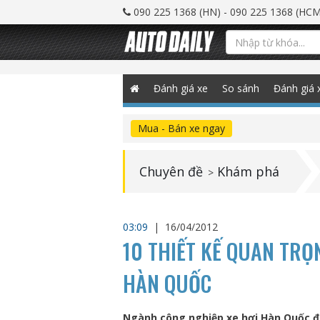
090 225 1368 (HN) - 090 225 1368 (HCM
Đánh giá xe
So sánh
Đánh giá 
Mua - Bán xe ngay
Chuyên đề
Khám phá
>
03:09
|
16/04/2012
10 THIẾT KẾ QUAN TRỌ
HÀN QUỐC
Ngành công nghiệp xe hơi Hàn Quốc đ