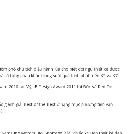
iêm phó chủ tịch điều hành Kia cho biết đội ngũ thiết kế được
ất ở từng phân khúc trong suốt quá trình phát triển K5 và K7.
ard 2010 tại Mỹ, iF Design Award 2011 tại Đức và Red Dot
c giành giải Best of the Best ở hạng mục phương tiện vận
ái.
t Samsung Motors, gọi Sportage R là “chiếc xe Hàn thiết kế đẹp