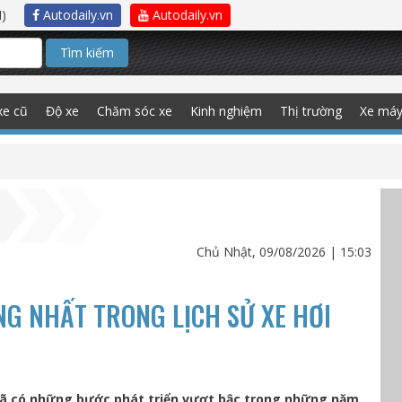
)
Autodaily.vn
Autodaily.vn
Tìm kiếm
xe cũ
Độ xe
Chăm sóc xe
Kinh nghiệm
Thị trường
Xe má
Chủ Nhật, 09/08/2026 | 15:03
NG NHẤT TRONG LỊCH SỬ XE HƠI
ã có những bước phát triển vượt bậc trong những năm