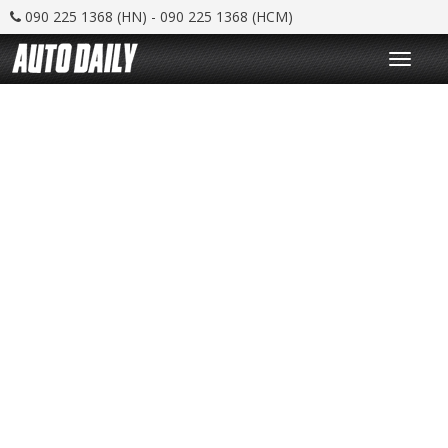
090 225 1368 (HN) - 090 225 1368 (HCM)
T
o
g
g
l
e
n
a
v
i
g
a
t
i
o
n