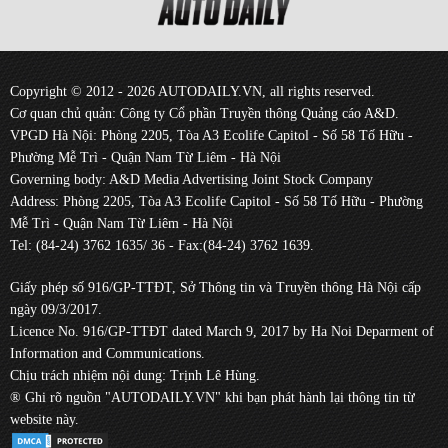
Copyright © 2012 - 2026 AUTODAILY.VN, all rights reserved.
Cơ quan chủ quản: Công ty Cổ phần Truyền thông Quảng cáo A&D.
VPGD Hà Nội: Phòng 2205, Tòa A3 Ecolife Capitol - Số 58 Tố Hữu -
Phường Mễ Trì - Quận Nam Từ Liêm - Hà Nội
Governing body: A&D Media Advertising Joint Stock Company
Address: Phòng 2205, Tòa A3 Ecolife Capitol - Số 58 Tố Hữu - Phường
Mễ Trì - Quận Nam Từ Liêm - Hà Nội
Tel: (84-24) 3762 1635/ 36 - Fax:(84-24) 3762 1639.
Giấy phép số 916/GP-TTĐT, Sở Thông tin và Truyền thông Hà Nội cấp
ngày 09/3/2017.
Licence No. 916/GP-TTĐT dated March 9, 2017 by Ha Noi Deparment of
Information and Communications.
Chịu trách nhiệm nội dung: Trịnh Lê Hùng.
® Ghi rõ nguồn "AUTODAILY.VN" khi bạn phát hành lại thông tin từ
website này.