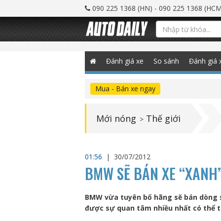
090 225 1368 (HN) - 090 225 1368 (HCM
Đánh giá xe
So sánh
Đánh giá 
Mua - Bán xe ngay
Mới nóng
Thế giới
>
01:56
|
30/07/2012
BMW SẼ BÁN XE “XANH”
BMW vừa tuyên bố hãng sẽ bán dòng sả
được sự quan tâm nhiều nhất có thể 