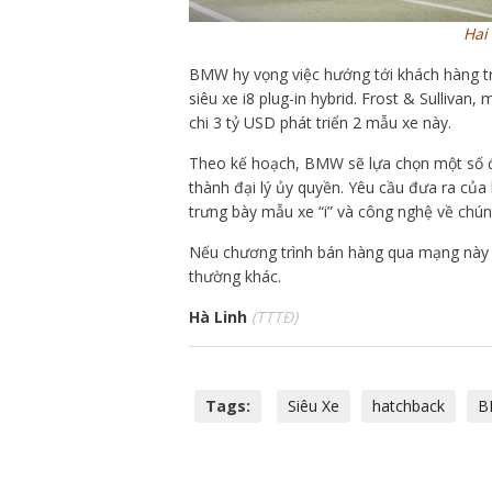
Hai
BMW hy vọng việc hướng tới khách hàng tr
siêu xe i8 plug-in hybrid. Frost & Sulliva
chi 3 tỷ USD phát triển 2 mẫu xe này.
Theo kế hoạch, BMW sẽ lựa chọn một số đạ
thành đại lý ủy quyền. Yêu cầu đưa ra củ
trưng bày mẫu xe “i” và công nghệ về chún
Nếu chương trình bán hàng qua mạng này
thường khác.
Hà Linh
(TTTĐ)
Tags:
Siêu Xe
hatchback
B