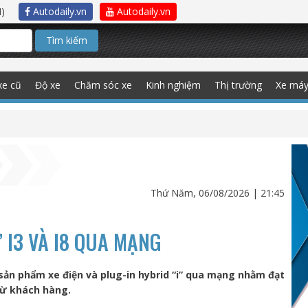
)
Autodaily.vn
Autodaily.vn
Tìm kiếm
xe cũ
Độ xe
Chăm sóc xe
Kinh nghiệm
Thị trường
Xe má
Thứ Năm, 06/08/2026 | 21:45
 I3 VÀ I8 QUA MẠNG
n phẩm xe điện và plug-in hybrid “i” qua mạng nhằm đạt
từ khách hàng.