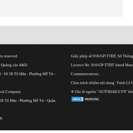
s reserved.
Giấy phép số 916/GP-TTĐT, Sở Thông 
g Quảng cáo A&D.
Licence No. 916/GP-TTĐT dated March
 - Số 58 Tố Hữu - Phường Mễ Trì -
Communications.
Chịu trách nhiệm nội dung: Trịnh Lê 
tock Company
® Ghi rõ nguồn "AUTODAILY.VN" khi bạ
 58 Tố Hữu - Phường Mễ Trì - Quận
9.