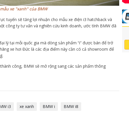
 mẫu xe "xanh" của BMW
ực tuyến sẽ tăng lợi nhuận cho mẫu xe điện i3 hatchback và
n, một công ty tư vấn và nghiên cứu kinh doanh, ước tính BMW đã
i lý tại mỗi quốc gia mà dòng sản phẩm “i” được bán để trở
a hãng xe hơi Đức là các địa điểm này cần có cả showroom để
g.
 thành công, BMW sẽ mở rộng sang các sản phẩm thông
MW i3
xe xanh
BMW i
BMW i8