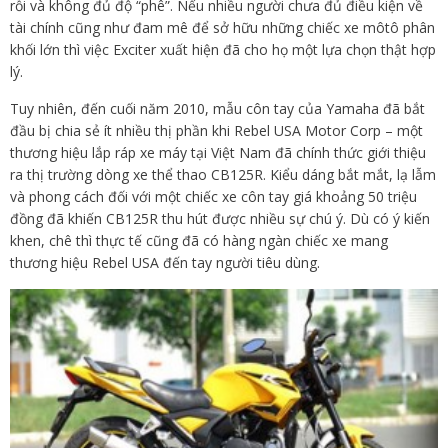
rỗi và không đủ độ “phê”. Nếu nhiều người chưa đủ điều kiện về
tài chính cũng như đam mê để sở hữu những chiếc xe môtô phân
khối lớn thì việc Exciter xuất hiện đã cho họ một lựa chọn thật hợp
lý.
Tuy nhiên, đến cuối năm 2010, mẫu côn tay của Yamaha đã bắt
đầu bị chia sẻ ít nhiều thị phần khi Rebel USA Motor Corp – một
thương hiệu lắp ráp xe máy tại Việt Nam đã chính thức giới thiệu
ra thị trường dòng xe thể thao CB125R. Kiểu dáng bắt mắt, lạ lẫm
và phong cách đối với một chiếc xe côn tay giá khoảng 50 triệu
đồng đã khiến CB125R thu hút được nhiều sự chú ý. Dù có ý kiến
khen, chê thì thực tế cũng đã có hàng ngàn chiếc xe mang
thương hiệu Rebel USA đến tay người tiêu dùng.