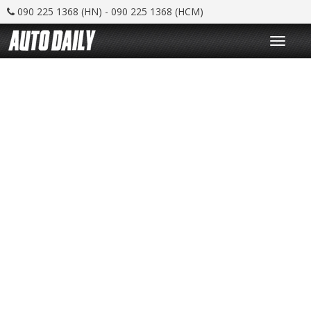
090 225 1368 (HN) - 090 225 1368 (HCM)
T
o
g
g
l
e
n
a
v
i
g
a
t
i
o
n