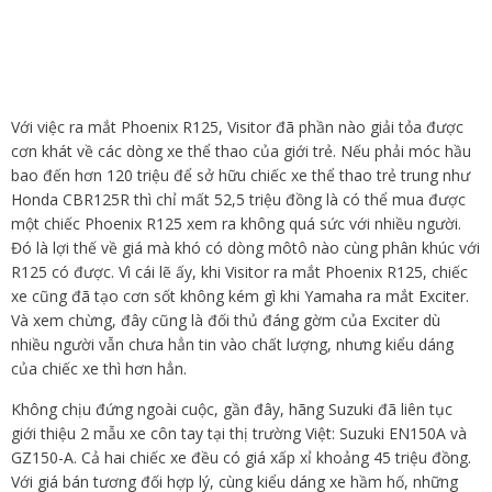
Với việc ra mắt Phoenix R125, Visitor đã phần nào giải tỏa được
cơn khát về các dòng xe thể thao của giới trẻ. Nếu phải móc hầu
bao đến hơn 120 triệu để sở hữu chiếc xe thể thao trẻ trung như
Honda CBR125R thì chỉ mất 52,5 triệu đồng là có thể mua được
một chiếc Phoenix R125 xem ra không quá sức với nhiều người.
Đó là lợi thế về giá mà khó có dòng môtô nào cùng phân khúc với
R125 có được. Vì cái lẽ ấy, khi Visitor ra mắt Phoenix R125, chiếc
xe cũng đã tạo cơn sốt không kém gì khi Yamaha ra mắt Exciter.
Và xem chừng, đây cũng là đối thủ đáng gờm của Exciter dù
nhiều người vẫn chưa hẳn tin vào chất lượng, nhưng kiểu dáng
của chiếc xe thì hơn hẳn.
Không chịu đứng ngoài cuộc, gần đây, hãng Suzuki đã liên tục
giới thiệu 2 mẫu xe côn tay tại thị trường Việt: Suzuki EN150A và
GZ150-A. Cả hai chiếc xe đều có giá xấp xỉ khoảng 45 triệu đồng.
Với giá bán tương đối hợp lý, cùng kiểu dáng xe hầm hố, những